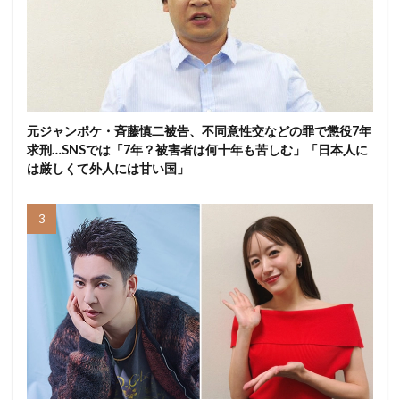
元ジャンポケ・斉藤慎二被告、不同意性交などの罪で懲役7年
求刑…SNSでは「7年？被害者は何十年も苦しむ」「日本人に
は厳しくて外人には甘い国」