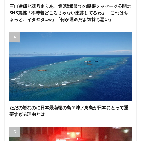
三山凌輝と花乃まりあ、第2弾報道での親密メッセージ公開に
SNS震撼「不時着どころじゃない墜落してるわ」「これはち
ょっと、イタタタ…w」「何が運命だよ気持ち悪い」
ただの岩なのに日本最南端の島？沖ノ鳥島が日本にとって重
要すぎる理由とは