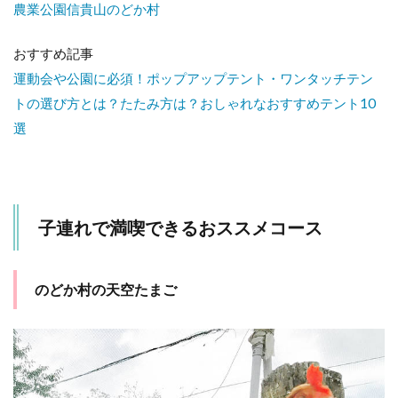
農業公園信貴山のどか村
親
も
子
おすすめ記事
ど
も
運動会や公園に必須！ポップアップテント・ワンタッチテン
満
トの選び方とは？たたみ方は？おしゃれなおすすめテント10
喫
選
子連れで満喫できるおススメコース
のどか村の天空たまご