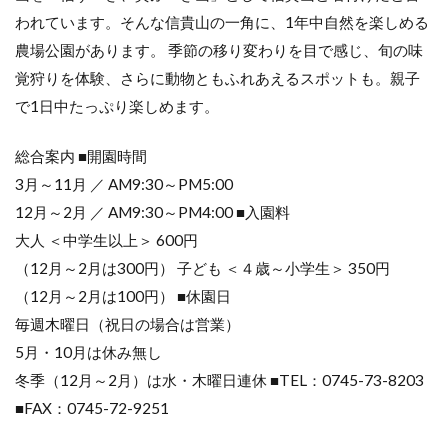
空
われています。そんな信貴山の一角に、1年中自然を楽しめる
い
た
農場公園があります。 季節の移り変わりを目で感じ、旬の味
ら
覚狩りを体験、さらに動物ともふれあえるスポットも。親子
6
で1日中たっぷり楽しめます。
秋
の
総合案内 ■開園時間
味
覚
3月～11月 ／ AM9:30～PM5:00
狩
12月～2月 ／ AM9:30～PM4:00 ■入園料
り
大人 ＜中学生以上＞ 600円
6.1
（12月～2月は300円） 子ども ＜４歳～小学生＞ 350円
秋の
味覚
（12月～2月は100円） ■休園日
狩り
毎週木曜日（祝日の場合は営業）
6.2
5月・10月は休み無し
冬の
冬季（12月～2月）は水・木曜日連休 ■TEL：0745-73-8203
味覚
狩り
■FAX：0745-72-9251
7