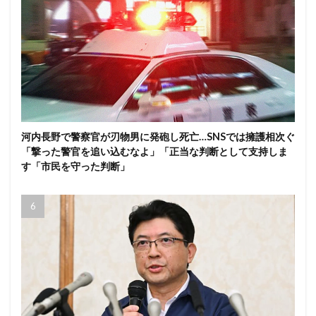
河内長野で警察官が刃物男に発砲し死亡…SNSでは擁護相次ぐ
「撃った警官を追い込むなよ」「正当な判断として支持しま
す「市民を守った判断」