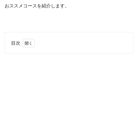
おススメコースを紹介します。
目次
1
奈
良
と
言
え
ば
2
農
業
公
園
信
貴