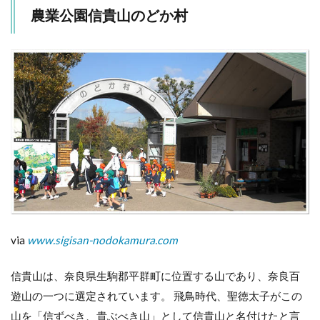
3.1
農業公園信貴山のどか村
のど
か村
の天
空た
まご
4
身
体
も
い
っ
ぱ
い
動
か
し
via
www.sigisan-nodokamura.com
て
5
信貴山は、奈良県生駒郡平群町に位置する山であり、奈良百
お
遊山の一つに選定されています。 飛鳥時代、聖徳太子がこの
腹
が
山を「信ずべき、貴ぶべき山」として信貴山と名付けたと言