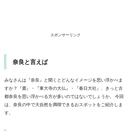
山
の
ど
か
村
3
スポンサーリンク
子
連
れ
で
奈良と言えば
満
喫
で
き
みなさんは『奈良』と聞くとどんなイメージを思い浮かべま
る
すか？『鹿』・『東大寺の大仏』・『春日大社』、きっと古
お
ス
都奈良を思い浮かべる方が多いのではないでしょうか。 今回
ス
は、奈良の中で大自然を満喫できるおスポットをご紹介しま
メ
コ
す。
ー
ス