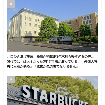
川口ひき逃げ事故、検察が拘禁刑3年求刑も軽すぎるの声…
SNSでは「はぁ？たった3年？司法が腐っている」「外国人特
権にも程がある」「遺族が気の毒でなりません」