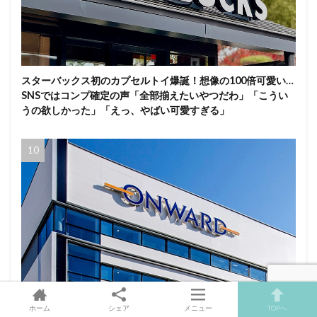
スターバックス初のカプセルトイ爆誕！想像の100倍可愛い…
SNSではコンプ確定の声「全部揃えたいやつだわ」「こうい
うの欲しかった」「えっ、やばい可愛すぎる」
オンワードHD、熊本地震の悲劇受け従業員に「貴重品の常時
ホーム
シェア
メニュー
TOPへ