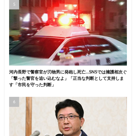
河内長野で警察官が刃物男に発砲し死亡…SNSでは擁護相次ぐ
「撃った警官を追い込むなよ」「正当な判断として支持しま
す「市民を守った判断」