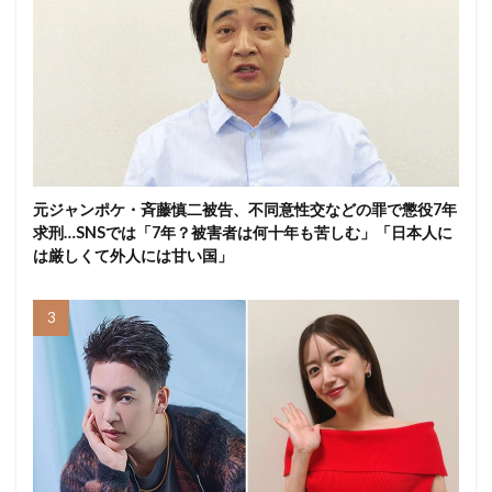
元ジャンポケ・斉藤慎二被告、不同意性交などの罪で懲役7年
求刑…SNSでは「7年？被害者は何十年も苦しむ」「日本人に
は厳しくて外人には甘い国」