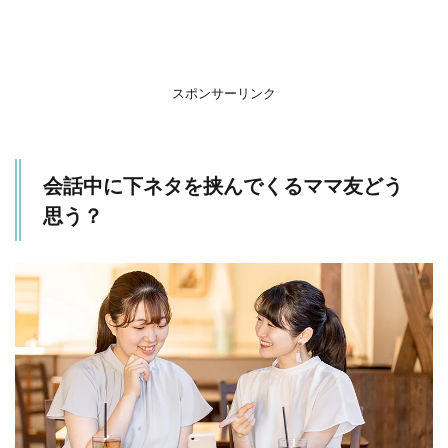
に驚
きの
日常
1.2
スポンサーリンク
下ネ
タマ
マ友
との
会話中に下ネタを挟んでくるママ友どう
深い
絆
思う？
1.3
女性
の気
持ち
はど
うな
の？
2
ま
と
め