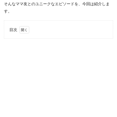
そんなママ友とのユニークなエピソードを、今回は紹介しま
す。
目次
1
会話
中に
下ネ
タを
挟ん
でく
るマ
マ友
どう
思
う？
1.1
突然
の下
ネタ