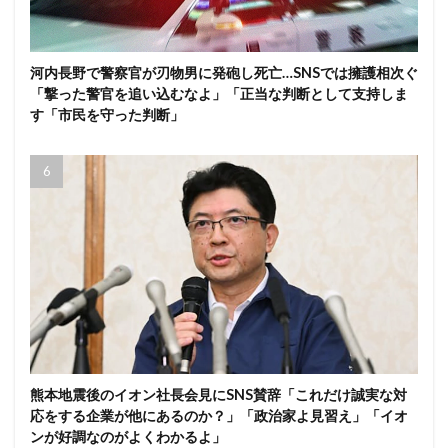
河内長野で警察官が刃物男に発砲し死亡…SNSでは擁護相次ぐ
「撃った警官を追い込むなよ」「正当な判断として支持しま
す「市民を守った判断」
熊本地震後のイオン社長会見にSNS賛辞「これだけ誠実な対
応をする企業が他にあるのか？」「政治家よ見習え」「イオ
ンが好調なのがよくわかるよ」