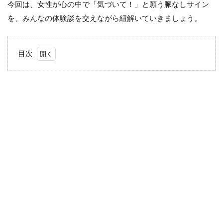
今回は、女性が心の中で「気づいて！」と願う脈なしサイン
を、みんなの体験談を交えながら紐解いていきましょう。
目次
1
女
性
が
送
る
脈
な
し
サ
イ
ン
1.1
恋愛
にお
ける