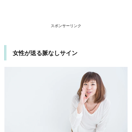
10の
典型
的な
脈な
しサ
スポンサーリンク
イン
と
は？
2
女性が送る脈なしサイン
ま
と
め