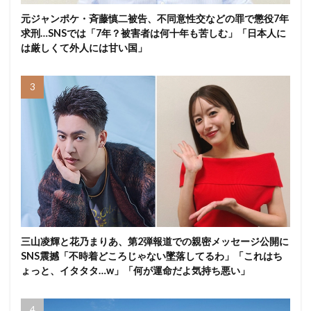
元ジャンポケ・斉藤慎二被告、不同意性交などの罪で懲役7年
求刑…SNSでは「7年？被害者は何十年も苦しむ」「日本人に
は厳しくて外人には甘い国」
三山凌輝と花乃まりあ、第2弾報道での親密メッセージ公開に
SNS震撼「不時着どころじゃない墜落してるわ」「これはち
ょっと、イタタタ…w」「何が運命だよ気持ち悪い」