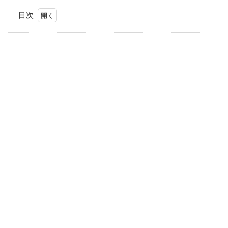
目次
1
不
倫
相
手
と
の
直
接
対
決
で
見
た
驚
愕
の
展
開3
選