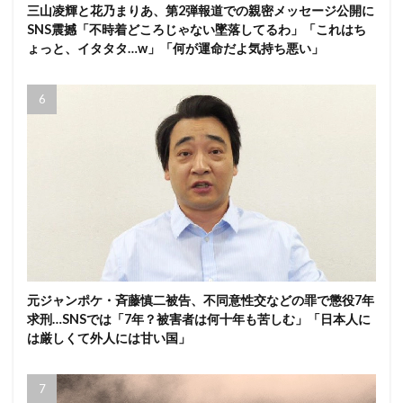
三山凌輝と花乃まりあ、第2弾報道での親密メッセージ公開に
SNS震撼「不時着どころじゃない墜落してるわ」「これはち
ょっと、イタタタ…w」「何が運命だよ気持ち悪い」
元ジャンポケ・斉藤慎二被告、不同意性交などの罪で懲役7年
求刑…SNSでは「7年？被害者は何十年も苦しむ」「日本人に
は厳しくて外人には甘い国」