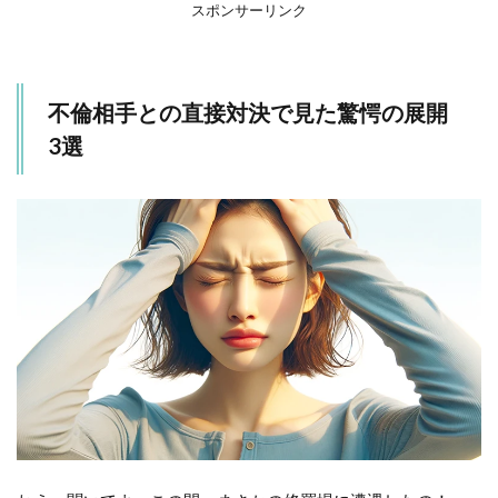
1.1
スポンサーリンク
予期
せぬ
場所
での
不倫相手との直接対決で見た驚愕の展開
遭遇
3選
1.2
SNS
での
発覚
1.3
意外
な結
末
2
ま
と
め