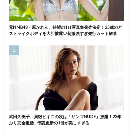
元NMB48・原かれん、待望の1st写真集発売決定！25歳のど
ストライクボディを大胆披露♡刺激強すぎ先行カット解禁
武田久美子、貝殻ビキニの次は「サンゴNUDE」披露！23年
ぶり完全復活…伝説更新の1冊が美しすぎる