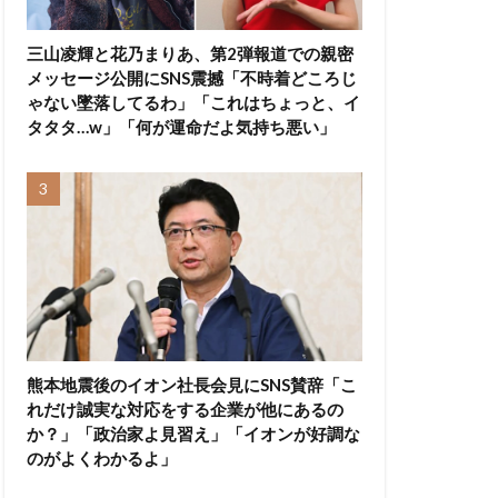
三山凌輝と花乃まりあ、第2弾報道での親密
メッセージ公開にSNS震撼「不時着どころじ
ゃない墜落してるわ」「これはちょっと、イ
タタタ…w」「何が運命だよ気持ち悪い」
熊本地震後のイオン社長会見にSNS賛辞「こ
れだけ誠実な対応をする企業が他にあるの
か？」「政治家よ見習え」「イオンが好調な
のがよくわかるよ」