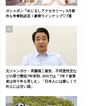
ガシャポン『めじるしアクセサリー』8月新
作も争奪戦必至！豪華ラインナップ♡7選
元ジャンポケ・斉藤慎二被告、不同意性交な
どの罪で懲役7年求刑…SNSでは「7年？被害
者は何十年も苦しむ」「日本人には厳しくて
外人には甘い国」