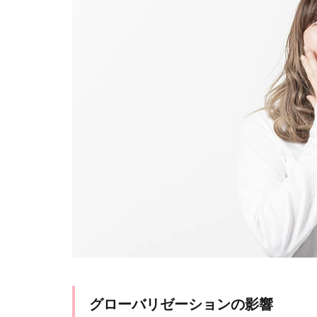
と自
動化
の進
展
1.4
持続
可能
性の
重要
性
1.5
地政
学的
な変
化
1.6
サイ
バー
グローバリゼーションの影響
セキ