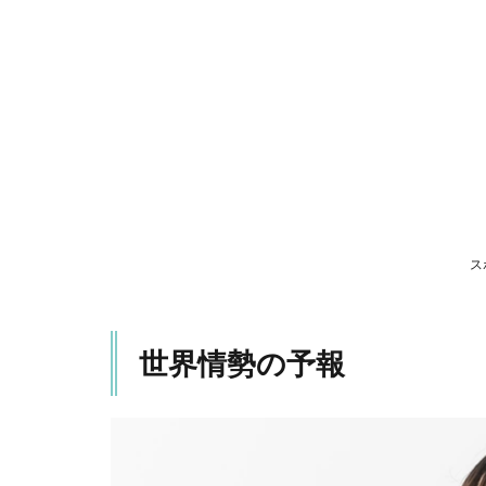
勢
の
予
報
1.1
グロ
ーバ
リゼ
ーシ
ョン
の影
ス
響
1.2
COVID-
世界情勢の予報
19の影
響
1.3
人工
知能