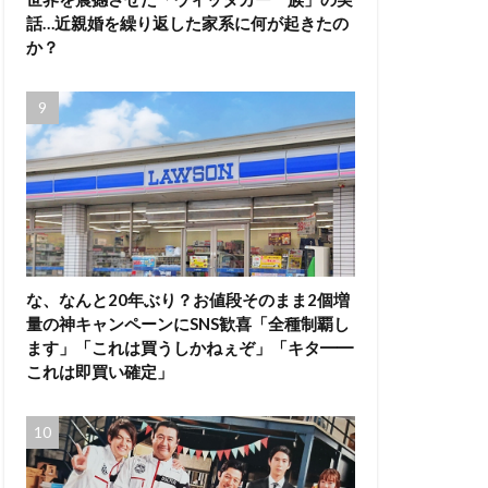
話…近親婚を繰り返した家系に何が起きたの
か？
な、なんと20年ぶり？お値段そのまま2個増
量の神キャンペーンにSNS歓喜「全種制覇し
ます」「これは買うしかねぇぞ」「キタ━━
これは即買い確定」