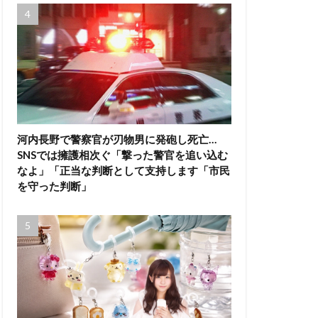
河内長野で警察官が刃物男に発砲し死亡…
SNSでは擁護相次ぐ「撃った警官を追い込む
なよ」「正当な判断として支持します「市民
を守った判断」