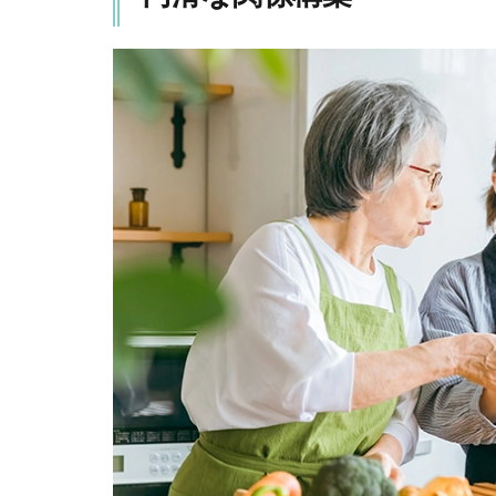
ショ
ン
1.3
パー
トナ
ーと
の連
携
1.4
バウ
ンダ
リー
の設
定
1.5
感謝
の意
思表
示