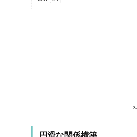
1
円
滑
な
関
係
構
築
1.1
理解
とリ
スペ
クト
1.2
クリ
ス
アな
コミ
ュニ
円滑な関係構築
ケー