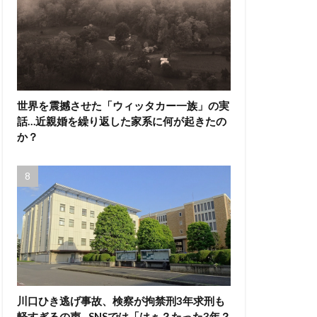
世界を震撼させた「ウィッタカー一族」の実
話…近親婚を繰り返した家系に何が起きたの
か？
川口ひき逃げ事故、検察が拘禁刑3年求刑も
軽すぎるの声…SNSでは「はぁ？たった3年？