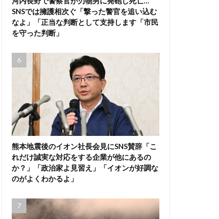
河内長野で警察官が刃物男に発砲し死亡…
SNSでは擁護相次ぐ「撃った警官を追い込む
なよ」「正当な判断として支持します「市民
を守った判断」
熊本地震後のイオン社長会見にSNS賛辞「こ
れだけ誠実な対応をする企業が他にあるの
か？」「政治家よ見習え」「イオンが好調な
のがよくわかるよ」