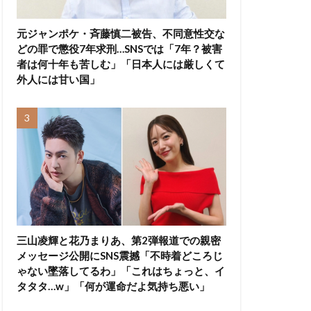
元ジャンポケ・斉藤慎二被告、不同意性交な
どの罪で懲役7年求刑…SNSでは「7年？被害
者は何十年も苦しむ」「日本人には厳しくて
外人には甘い国」
三山凌輝と花乃まりあ、第2弾報道での親密
メッセージ公開にSNS震撼「不時着どころじ
ゃない墜落してるわ」「これはちょっと、イ
タタタ…w」「何が運命だよ気持ち悪い」