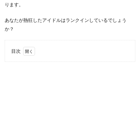
ります。
あなたが熱狂したアイドルはランクインしているでしょう
か？
目次
1
80年
代の
人気
男性
アイ
ドル
TOP5
1.1
第5位
シブ
がき
隊