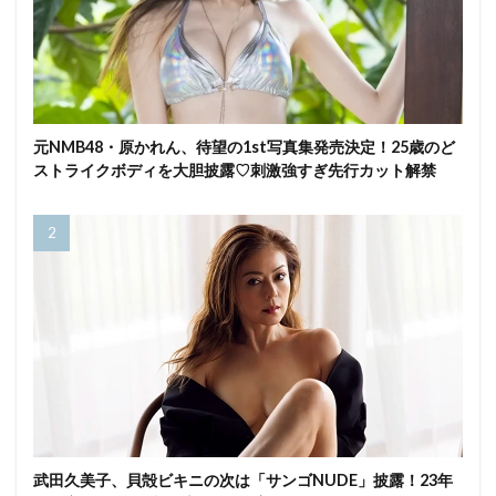
元NMB48・原かれん、待望の1st写真集発売決定！25歳のど
ストライクボディを大胆披露♡刺激強すぎ先行カット解禁
武田久美子、貝殻ビキニの次は「サンゴNUDE」披露！23年