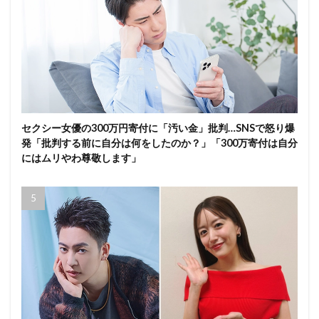
セクシー女優の300万円寄付に「汚い金」批判…SNSで怒り爆
発「批判する前に自分は何をしたのか？」「300万寄付は自分
にはムリやわ尊敬します」