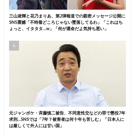
三山凌輝と花乃まりあ、第2弾報道での親密メッセージ公開に
SNS震撼「不時着どころじゃない墜落してるわ」「これはち
ょっと、イタタタ…w」「何が運命だよ気持ち悪い」
元ジャンポケ・斉藤慎二被告、不同意性交などの罪で懲役7年
求刑…SNSでは「7年？被害者は何十年も苦しむ」「日本人に
は厳しくて外人には甘い国」