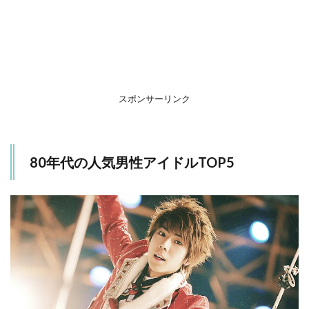
1.2
第4位
光
GENJI
1.3
第3位
スポンサーリンク
近藤
真彦
1.4
第2位
80年代の人気男性アイドルTOP5
チェ
ッカ
ーズ
1.5
第1位
田原
俊彦
2
ま