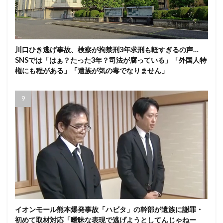
川口ひき逃げ事故、検察が拘禁刑3年求刑も軽すぎるの声…
SNSでは「はぁ？たった3年？司法が腐っている」「外国人特
権にも程がある」「遺族が気の毒でなりません」
イオンモール熊本爆発事故「ハビタ」の幹部が遺族に謝罪・
初めて取材対応「曖昧な表現で逃げようとしてんじゃねー