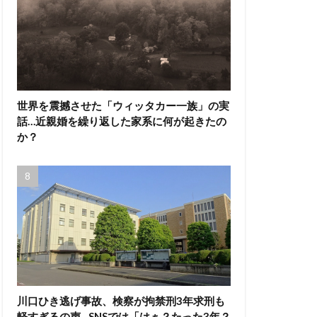
世界を震撼させた「ウィッタカー一族」の実
話…近親婚を繰り返した家系に何が起きたの
か？
川口ひき逃げ事故、検察が拘禁刑3年求刑も
軽すぎるの声…SNSでは「はぁ？たった3年？