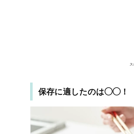
1.1
常温
保存
のメ
リッ
トと
デメ
リッ
ト
1.2
ス
冷蔵
保存
の効
保存に適したのは◯◯！
果
1.3
冷凍
保存
の秘
密