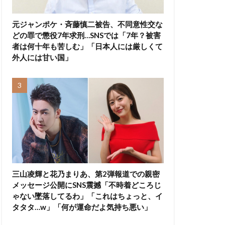
元ジャンポケ・斉藤慎二被告、不同意性交な
どの罪で懲役7年求刑…SNSでは「7年？被害
者は何十年も苦しむ」「日本人には厳しくて
外人には甘い国」
三山凌輝と花乃まりあ、第2弾報道での親密
メッセージ公開にSNS震撼「不時着どころじ
ゃない墜落してるわ」「これはちょっと、イ
タタタ…w」「何が運命だよ気持ち悪い」