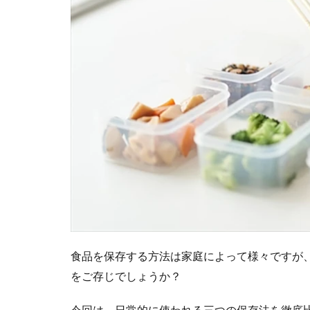
1.4
比較
検証
の結
果
2
ま
と
め
食品を保存する方法は家庭によって様々ですが
をご存じでしょうか？
今回は、日常的に使われる三つの保存法を徹底