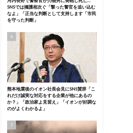
河内長野で警察官が刃物男に発砲し死亡…
SNSでは擁護相次ぐ「撃った警官を追い込む
なよ」「正当な判断として支持します「市民
を守った判断」
熊本地震後のイオン社長会見にSNS賛辞「こ
れだけ誠実な対応をする企業が他にあるの
か？」「政治家よ見習え」「イオンが好調な
のがよくわかるよ」