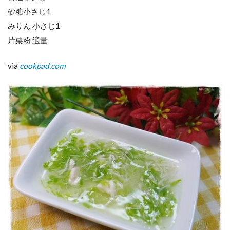
砂糖小さじ1
みりん 小さじ1
片栗粉 適量
via
cookpad.com