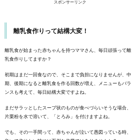
時
スポンサーリンク
に
振
っ
て
離乳食作りって結構大変！
押
し
て
混
離乳食が始まった赤ちゃんを持つママさん、毎日頑張って離
ぜ
乳食作りしてますか？
る
だ
け
初期はまだ一回食なので、そこまで負担になりませんが、中
4
期、後期になると離乳食を作る回数が増え、メニューもバラ
こ
ンスも考えて、毎日結構大変ですよね。
ん
な
離
まだサラッとしたスープ状のものが食べづらいそうな場合、
乳
片栗粉を水で溶いて、「とろみ」を付けますよね。
食
に
オ
でも、その一手間って、赤ちゃんが泣いて愚図っている時、
ス