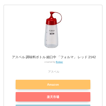
乳食
中
期〜
5
ま
と
め
アスベル 調味料ボトル 細口中 「フォルマ」 レッド 2142
created by
Rinker
アスベル
Amazon
楽天市場