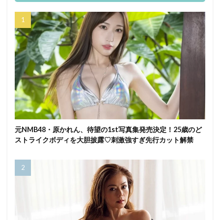
元NMB48・原かれん、待望の1st写真集発売決定！25歳のど
ストライクボディを大胆披露♡刺激強すぎ先行カット解禁