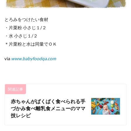
とろみをつけたい食材
・片栗粉 小さじ１/２
・水 小さじ１/２
＊片栗粉と水は同量でＯＫ
via
www.babyfoodqa.com
関連記事
赤ちゃんがぱくぱく食べられる手
づかみ食べ離乳食メニューのママ
技レシピ