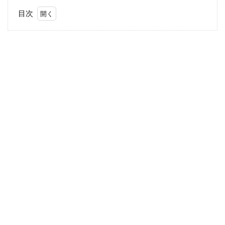
目次
1
離乳
食作
りっ
て結
構大
変！
2
用
意
す
る
も
の
3
使
い
た
い