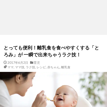
とっても便利！離乳食を食べやすくする「と
ろみ」が 一瞬で出来ちゃうラク技！
2017年6月2日
育児
ママ
,
ママ技
,
ラク技
,
レシピ
,
赤ちゃん
,
離乳食