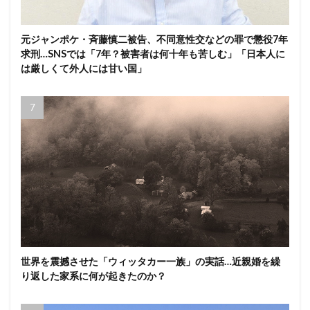
元ジャンポケ・斉藤慎二被告、不同意性交などの罪で懲役7年
求刑…SNSでは「7年？被害者は何十年も苦しむ」「日本人に
は厳しくて外人には甘い国」
世界を震撼させた「ウィッタカー一族」の実話…近親婚を繰
り返した家系に何が起きたのか？