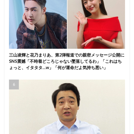
三山凌輝と花乃まりあ、第2弾報道での親密メッセージ公開に
SNS震撼「不時着どころじゃない墜落してるわ」「これはち
ょっと、イタタタ…w」「何が運命だよ気持ち悪い」