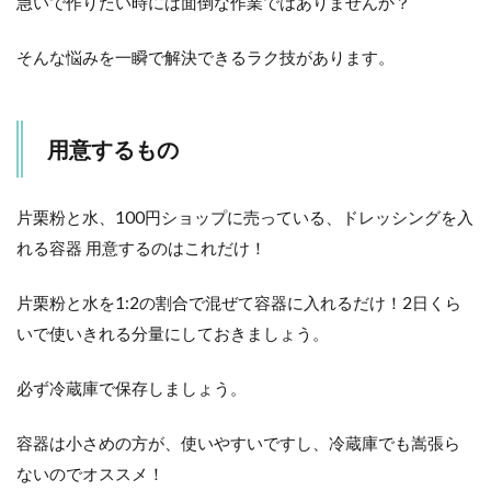
急いで作りたい時には面倒な作業ではありませんか？
ス
メ
そんな悩みを一瞬で解決できるラク技があります。
4.1
【離
乳食
中
用意するもの
期】
キャ
ベツ
とさ
片栗粉と水、100円ショップに売っている、ドレッシングを入
さみ
れる容器 用意するのはこれだけ！
豆腐
餡か
け
片栗粉と水を1:2の割合で混ぜて容器に入れるだけ！2日くら
いで使いきれる分量にしておきましょう。
4.2
お野
菜い
必ず冷蔵庫で保存しましょう。
っぱ
い鶏
容器は小さめの方が、使いやすいですし、冷蔵庫でも嵩張ら
肉あ
んか
ないのでオススメ！
け離