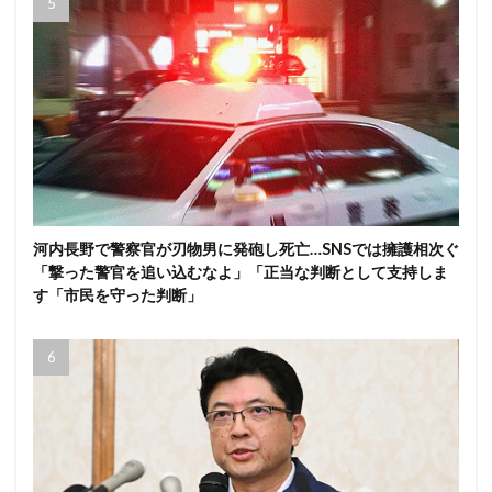
河内長野で警察官が刃物男に発砲し死亡…SNSでは擁護相次ぐ
「撃った警官を追い込むなよ」「正当な判断として支持しま
す「市民を守った判断」