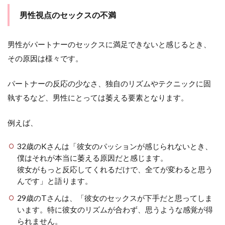
する
男性視点のセックスの不満
2.3
一緒
男性がパートナーのセックスに満足できないと感じるとき、
に解
決策
その原因は様々です。
を探
す
パートナーの反応の少なさ、独自のリズムやテクニックに固
2.4
執するなど、男性にとっては萎える要素となります。
相手
の努
力を
例えば、
認め
る
32歳のKさんは「彼女のパッションが感じられないとき、
3
僕はそれが本当に萎える原因だと感じます。
ま
彼女がもっと反応してくれるだけで、全てが変わると思う
と
んです」と語ります。
め
29歳のTさんは、「彼女のセックスが下手だと思ってしま
います。特に彼女のリズムが合わず、思うような感覚が得
られません。