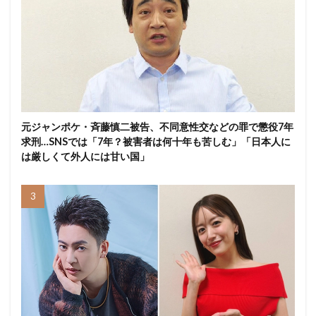
元ジャンポケ・斉藤慎二被告、不同意性交などの罪で懲役7年
求刑…SNSでは「7年？被害者は何十年も苦しむ」「日本人に
は厳しくて外人には甘い国」