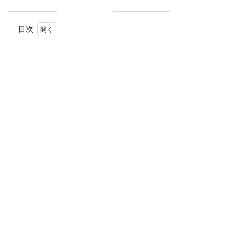
目次
1
セ
ッ
ク
ス
の
不
満
1.1
男性
視点
のセ
ック
スの
不満
1.2
女性
視点