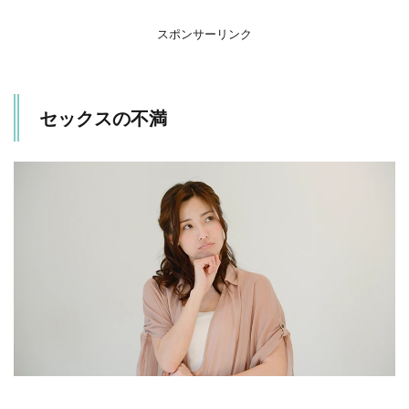
のセ
ック
スポンサーリンク
スの
不満
2
セックスの不満
解
決
策
2.1
感じ
てい
るこ
とを
伝え
る
2.2
具体
的な
改善
点を
提示