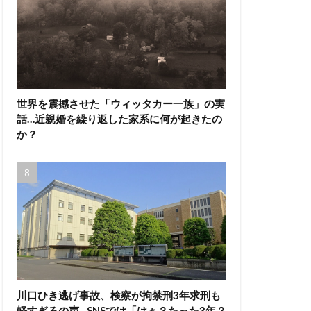
世界を震撼させた「ウィッタカー一族」の実
話…近親婚を繰り返した家系に何が起きたの
か？
川口ひき逃げ事故、検察が拘禁刑3年求刑も
軽すぎるの声…SNSでは「はぁ？たった3年？