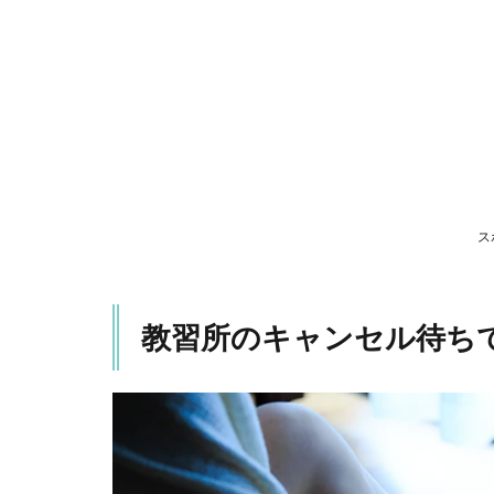
ャ
ン
セ
ル
待
ち
で
始
ま
っ
ス
た
2
ま
教習所のキャンセル待ち
と
め