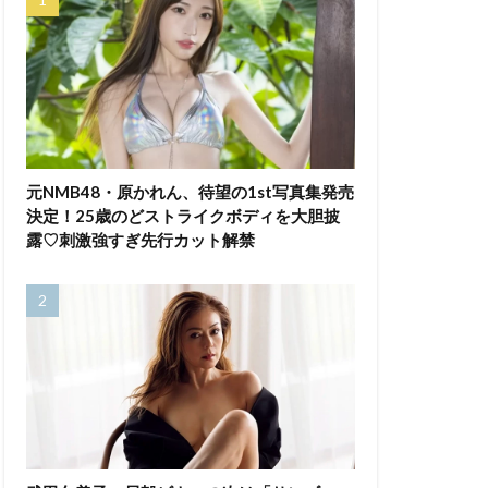
元NMB48・原かれん、待望の1st写真集発売
決定！25歳のどストライクボディを大胆披
露♡刺激強すぎ先行カット解禁