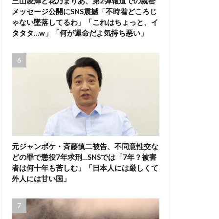
三山凌輝と花乃まりあ、第2弾報道での親密
メッセージ公開にSNS震撼「不時着どころじ
ゃない墜落してるわ」「これはちょっと、イ
タタタ…w」「何が運命だよ気持ち悪い」
元ジャンポケ・斉藤慎二被告、不同意性交な
どの罪で懲役7年求刑…SNSでは「7年？被害
者は何十年も苦しむ」「日本人には厳しくて
外人には甘い国」