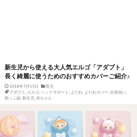
新生児から使える大人気エルゴ「アダプト」
長く綺麗に使うためのおすすめカバーご紹介♪
2018年7月13日
育児
アダプト
,
エルゴ
,
ヘッドサポート
,
よだれ
,
よだれカバー
,
出産祝い
,
抱っこ紐
,
新生児
,
赤ちゃん