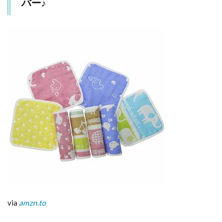
バー♪
セッ
トに
なっ
てい
るも
のが
お得
です
♪
5
洗
え
る
カ
バ
ー
で
清
潔
に
via
amzn.to
6
ま