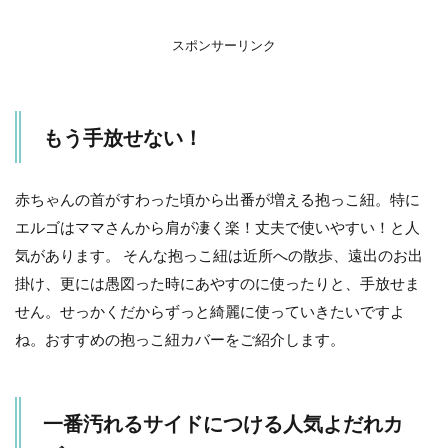
人
気
よ
スポンサーリンク
だ
れ
カ
バ
もう手放せない！
ー♪
3
夏は
赤ちゃんの首がすわった頃から出番が増える抱っこ紐。特に
特に
エルゴはママさんから肩が凄く楽！丈夫で使いやすい！と人
頭・
首部
気があります。 そんな抱っこ紐は近所への散歩、遠出のお出
分が
掛け、更には愚図った時にあやすのに使ったりと、手放せま
汚れ
ま
せん。せっかくだからずっと綺麗に使っていきたいですよ
す！
ね。おすすめの抱っこ紐カバーをご紹介します。
4
大人
気の
エル
一番汚れるサイドにつける人気よだれカ
ゴ！