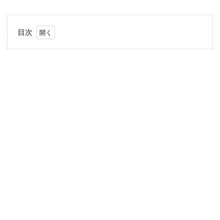
目次
1
もう
手放
せな
い！
2
一
番
汚
れ
る
サ
イ
ド
に
つ
け
る