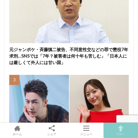
元ジャンポケ・斉藤慎二被告、不同意性交などの罪で懲役7年
求刑…SNSでは「7年？被害者は何十年も苦しむ」「日本人に
は厳しくて外人には甘い国」
ホーム
シェア
メニュー
TOPへ