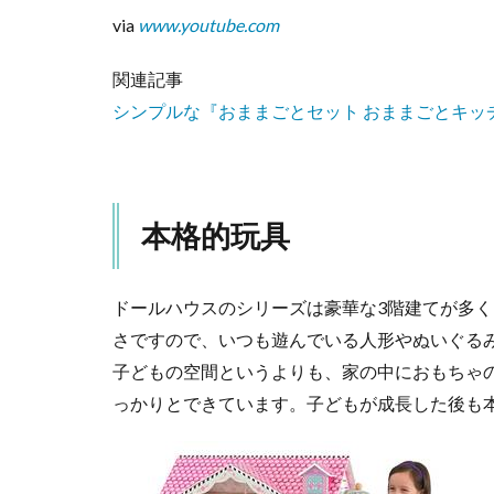
ア
via
www.youtube.com
ル
な
キ
関連記事
ッ
シンプルな『おままごとセット おままごとキ
チ
ン
セ
ッ
ト
本格的玩具
7
長
く
ドールハウスのシリーズは豪華な3階建てが多
使
さですので、いつも遊んでいる人形やぬいぐる
え
る
子どもの空間というよりも、家の中におもちゃ
家
っかりとできています。子どもが成長した後も
具
と
し
て