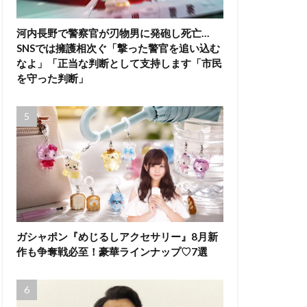
河内長野で警察官が刃物男に発砲し死亡…
SNSでは擁護相次ぐ「撃った警官を追い込む
なよ」「正当な判断として支持します「市民
を守った判断」
ガシャポン『めじるしアクセサリー』8月新
作も争奪戦必至！豪華ラインナップ♡7選