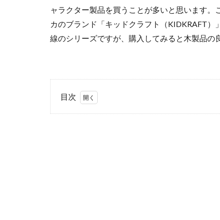
ャラクター製品を買うことが多いと思います。
カのブランド「キッドクラフト（KIDKRAFT
線のシリーズですが、購入してみると木製品の
目次
1
キッドクラ
フト
（KIDKRAFT）
とは
2
本
格
的
玩
具