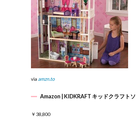
ズ」
の世
界
4.1
▼宇
宙ロ
ケッ
ト
も！
5
子
via
amzn.to
ど
も
部
Amazon | KIDKRAFT キッドクラ
屋
が
￥38,800
夢
の
世
界