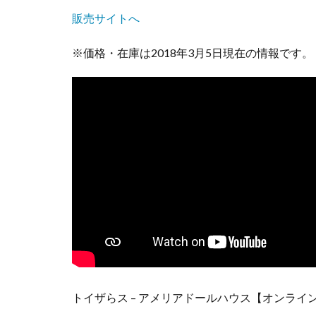
に
販売サイトへ
変
身
※価格・在庫は2018年3月5日現在の情報です。
す
る
子
ど
も
ベ
ッ
ド
6
ビ
ッ
グ
サ
イ
ズ
の
トイザらス – アメリアドールハウス【オンライ
リ