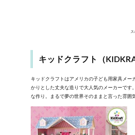
3
少
し
小
さ
ス
め
の
サ
キッドクラフト（KIDKR
イ
ズ
も
キッドクラフトはアメリカの子ども用家具メー
4
かりとした丈夫な造りで大人気のメーカーです
アメ
リカ
な作り。まるで夢の世界そのままと言った雰囲
ンブ
ラン
ドら
しい
「カ
ー