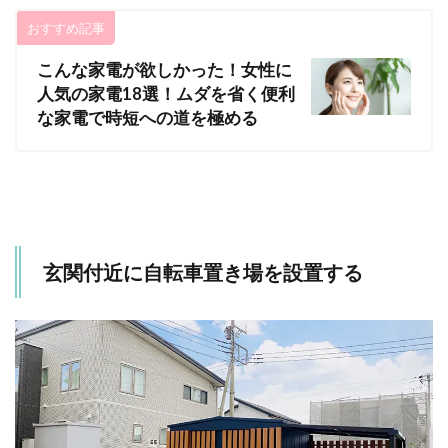
建て
る場
おすすめ記事
所⑤
コン
こんな家電が欲しかった！女性に
ビニ
人気の家電18選！ムダを省く便利
の近
くの
な家電で時短への道を極める
注意
点
16
まと
め
玄関付近に自転車置き場を設置する