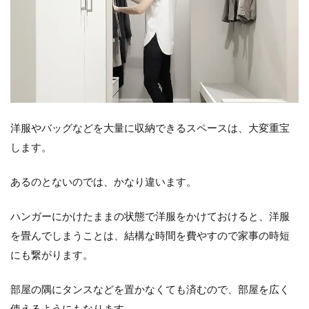
4
玄
関
付
近
に
自
転
洋服やバッグなどを大量に収納できるスペースは、大変重宝
車
置
します。
き
場
を
あるのとないのでは、かなり違います。
設
置
ハンガーにかけたままの状態で洋服をかけておけると、洋服
す
る
を畳んでしまうことは、結構な時間を費やすので家事の時短
にも繋がります。
5
シ
ュ
部屋の隅にタンスなどを置かなくても済むので、部屋を広く
ー
使えるようにもなります。