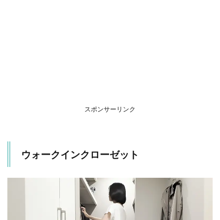
ゼ
ッ
ト
2
狭
く
て
も1
階
に
和
スポンサーリンク
室
を
設
け
ウォークインクローゼット
る
3
太
陽
光
発
電