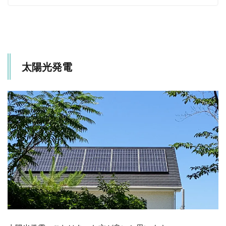
11
建て
る場
所①
新興
住宅
エリ
太陽光発電
アの
注意
点
12
建て
る場
所②
学
校・
幼稚
園・
保育
園の
近所
の注
意点