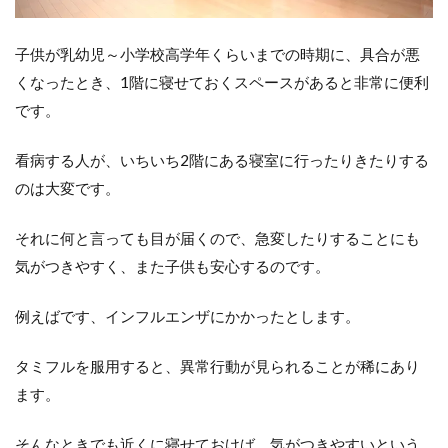
ン
7
子供が乳幼児～小学校高学年くらいまでの時期に、具合が悪
IH
くなったとき、1階に寝せておくスペースがあると非常に便利
ク
ッ
です。
キ
ン
グ
看病する人が、いちいち2階にある寝室に行ったりきたりする
ヒ
のは大変です。
ー
タ
ー
それに何と言っても目が届くので、急変したりすることにも
気がつきやすく、また子供も安心するのです。
8
食器
洗い
例えばです、インフルエンザにかかったとします。
洗浄
機
（食
タミフルを服用すると、異常行動が見られることが稀にあり
洗
ます。
機）
8.1
そんなときでも近くに寝せておけば、気がつきやすいという