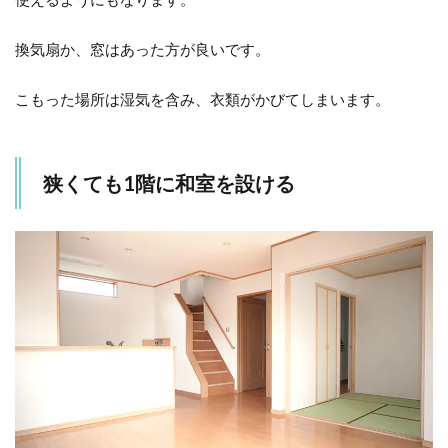
ズ
イ
ン
換気扇か、窓はあった方が良いです。
ク
ロ
ー
こもった場所は湿気を含み、衣類がかびてしまいます。
ゼ
ッ
ト
or
狭くても1階に和室を設ける
土
間
収
納
6
カ
ウ
ン
タ
ー
キ
ッ
チ