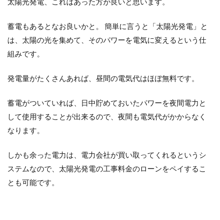
太陽光発電、これはあった方が良いと思います。
13
蓄電もあるとなお良いかと。 簡単に言うと「太陽光発電」と
建て
る場
は、太陽の光を集めて、そのパワーを電気に変えるという仕
所③
組みです。
老人
ホー
ムの
発電量がたくさんあれば、昼間の電気代はほぼ無料です。
近所
の注
意点
蓄電がついていれば、日中貯めておいたパワーを夜間電力と
して使用することが出来るので、夜間も電気代がかからなく
14
建て
なります。
る場
所④
しかも余った電力は、電力会社が買い取ってくれるというシ
お墓
の近
ステムなので、太陽光発電の工事料金のローンをペイするこ
くの
とも可能です。
注意
点
15