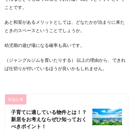
ミー
ことです。
レ・
ジャ
パン
あと和室があるメリットとしては、どなたかが泊まりに来た
9
ときのスペースということでしょうか。
パン
トリ
幼児期の遊び場になる確率も高いです。
ー
（食
品貯
（ジャングルジムを置いたりする） 以上の理由から、できれ
蔵
ば仕切りが付いているほうが良いかもしれません。
庫）
10
キッ
チン
orリ
関連記事
ビン
グか
子育てに適している物件とは！？
ら見
新居をお考えならぜひ知っておく
える
べきポイント！
階段