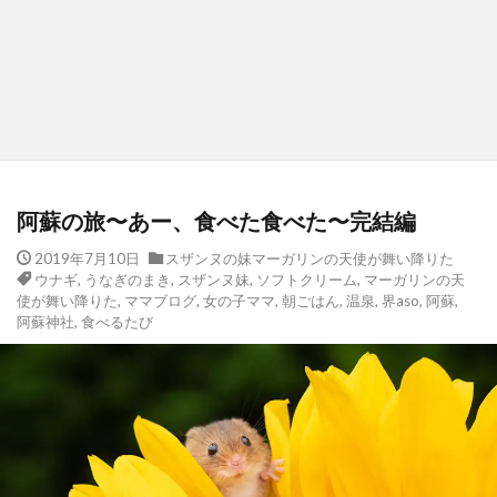
阿蘇の旅〜あー、食べた食べた〜完結編
2019年7月10日
スザンヌの妹マーガリンの天使が舞い降りた
ウナギ
,
うなぎのまき
,
スザンヌ妹
,
ソフトクリーム
,
マーガリンの天
使が舞い降りた
,
ママブログ
,
女の子ママ
,
朝ごはん
,
温泉
,
界aso
,
阿蘇
,
阿蘇神社
,
食べるたび