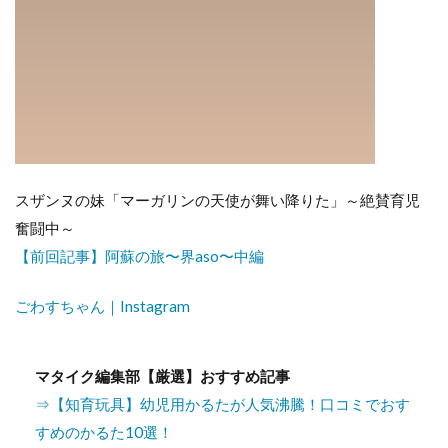
スザンヌの妹「マーガリンの天使が舞い降りた」～絶賛育児
奮闘中～
【前回記事】阿蘇の旅〜界aso〜中編
ごわすちゃん｜Instagram
マタイク編集部【厳選】おすすめ記事
⇒【知育玩具】幼児用かるたが人気沸騰！口コミでおす
すめのかるた10選！