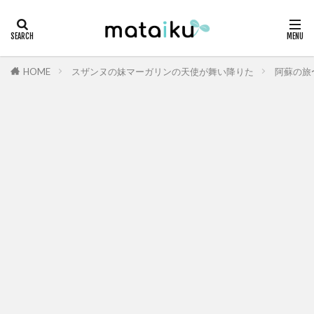
HOME
スザンヌの妹マーガリンの天使が舞い降りた
阿蘇の旅