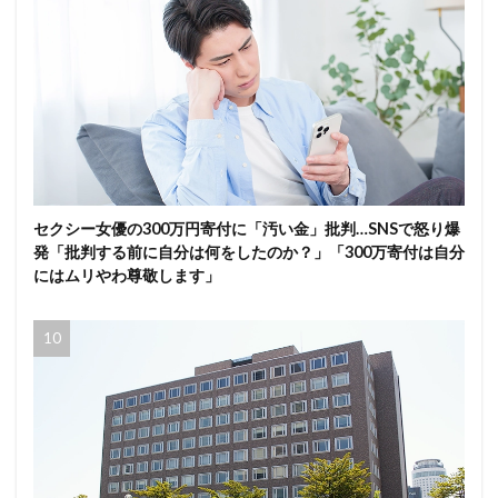
セクシー女優の300万円寄付に「汚い金」批判…SNSで怒り爆
発「批判する前に自分は何をしたのか？」「300万寄付は自分
にはムリやわ尊敬します」