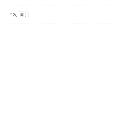
目次
1
妊
娠
18
週
の
体
の
変
化
1.1
腹部
の成
長
1.2
妊娠
線