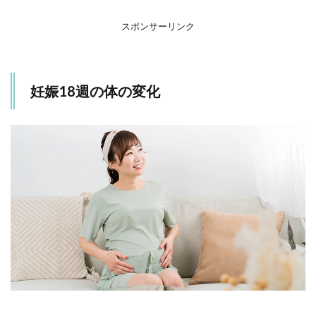
1.3
胎動
スポンサーリンク
1.4
体重
増加
妊娠18週の体の変化
1.5
赤ち
ゃん
の成
長
2
妊
娠
18
週
の
注
意
点
2.1