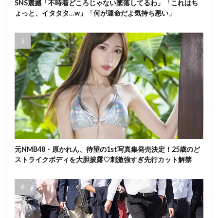
SNS震撼「不時着どころじゃない墜落してるわ」「これはち
ょっと、イタタタ…w」「何が運命だよ気持ち悪い」
元NMB48・原かれん、待望の1st写真集発売決定！25歳のど
ストライクボディを大胆披露♡刺激強すぎ先行カット解禁