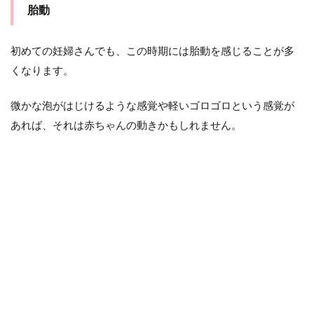
2.6
胎動
スト
レス
管理
初めての妊婦さんでも、この時期には胎動を感じることが多
くなります。
3
ま
と
微かな泡がはじけるような感覚や軽いゴロゴロという感覚が
め
あれば、それは赤ちゃんの動きかもしれません。