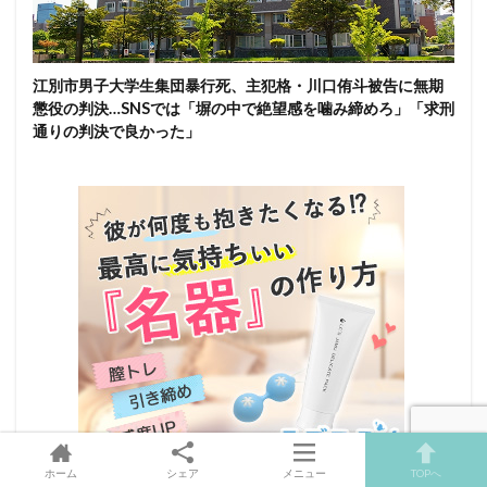
江別市男子大学生集団暴行死、主犯格・川口侑斗被告に無期
懲役の判決…SNSでは「塀の中で絶望感を噛み締めろ」「求刑
通りの判決で良かった」
ホーム
シェア
メニュー
TOPへ
デリケートゾーンのエクササイズ！