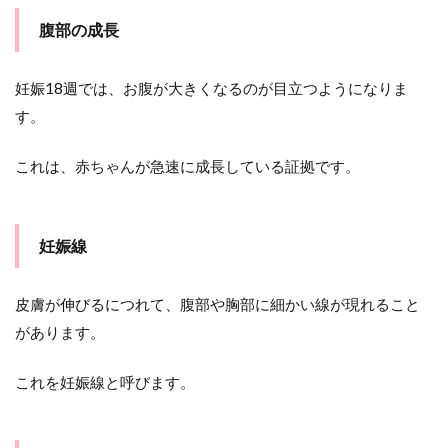
栄養
腹部の成長
バラ
ンス
2.2
妊娠18週では、お腹が大きくなるのが目立つようになりま
適度
す。
な運
動
これは、赤ちゃんが急速に成長している証拠です。
2.3
定期
的な
検診
妊娠線
2.4
ボデ
皮膚が伸びるにつれて、腹部や胸部に細かい線が現れること
ィケ
ア
があります。
2.5
これを妊娠線と呼びます。
心地
よい
睡眠