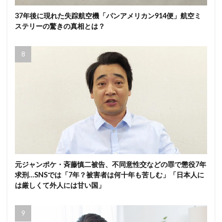
37年後に現れた失踪航空機「パンアメリカン914便」航空ミ
ステリーの驚きの真相とは？
元ジャンポケ・斉藤慎二被告、不同意性交などの罪で懲役7年
求刑…SNSでは「7年？被害者は何十年も苦しむ」「日本人に
は厳しくて外人には甘い国」