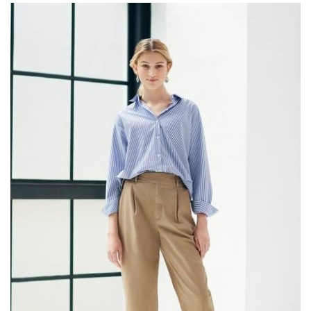
合
わ
せ
て
さ
ら
に
脚
長
効
果
ア
ッ
プ♪
3
シ
ン
プ
ル
な
白T
シ
ャ