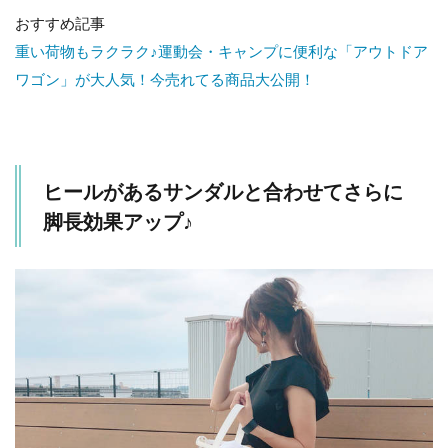
ッ
おすすめ記事
ト
で
重い荷物もラクラク♪運動会・キャンプに便利な「アウトドア
子
ワゴン」が大人気！今売れてる商品大公開！
ど
も
っ
ぽ
く
な
ヒールがあるサンダルと合わせてさらに
い
カ
脚長効果アップ♪
ジ
ュ
ア
ル
ス
タ
イ
ル
を
演
出♪