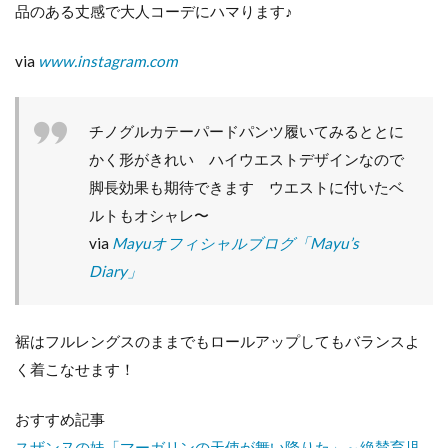
品のある丈感で大人コーデにハマります♪
via
www.instagram.com
チノグルカテーパードパンツ履いてみるととに
かく形がきれい ハイウエストデザインなので
脚長効果も期待できます ウエストに付いたベ
ルトもオシャレ〜
via
Mayuオフィシャルブログ「Mayu’s
Diary」
裾はフルレングスのままでもロールアップしてもバランスよ
く着こなせます！
おすすめ記事
スザンヌの妹「マーガリンの天使が舞い降りた」～絶賛育児