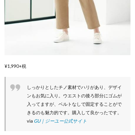
ツ
に
合
わ
せ
る
だ
け
で
こ
な
¥1,990+税
れ
て
見
え
しっかりとしたチノ素材でハリがあり、デザイ
る♪
ンもお気に入り。ウエストの後ろ部分にゴムが
4
入ってますが、ベルトなしで固定することがで
大
きるのも魅力的です。購入して良かったです。
人
シ
via
GU｜ジーユー公式サイト
ル
エ