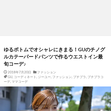
ゆるボトムでオシャレにきまる！GUのチノグ
ルカテーパードパンツで作るウエストイン最
旬コーデ♪
2018年7月20日
ファッション
GU
,
コーディネート
,
ジーユー
,
ファッション
,
プチプラ
,
プチプラコ
ーデ
,
ママコーデ