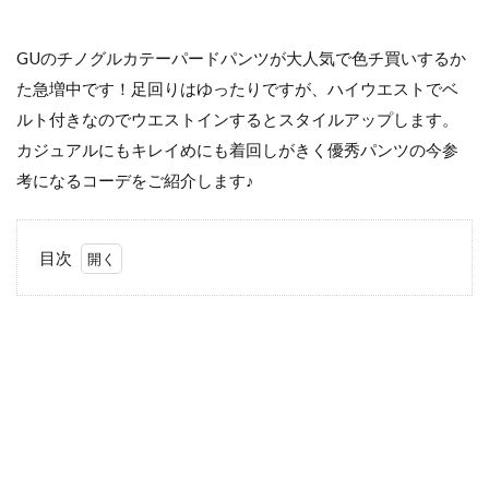
GUのチノグルカテーパードパンツが大人気で色チ買いするか
た急増中です！足回りはゆったりですが、ハイウエストでベ
ルト付きなのでウエストインするとスタイルアップします。
カジュアルにもキレイめにも着回しがきく優秀パンツの今参
考になるコーデをご紹介します♪
目次
1
シン
プル
なの
にお
しゃ
れに
キマ
る優
秀パ