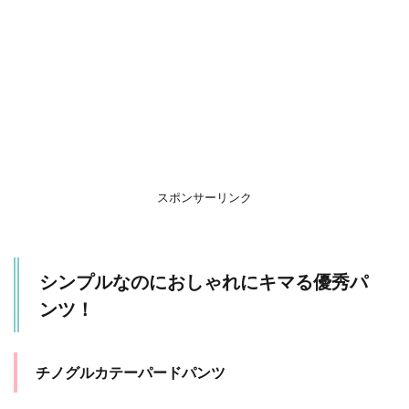
ン
ツ！
1.1
チノ
グル
カテ
ーパ
ード
パン
ツ
スポンサーリンク
2
ヒ
ー
ル
シンプルなのにおしゃれにキマる優秀パ
が
あ
ンツ！
る
サ
ン
ダ
チノグルカテーパードパンツ
ル
と