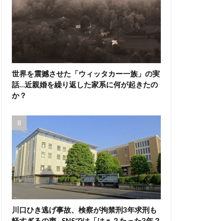
世界を震撼させた「ウィッタカー一族」の実
話…近親婚を繰り返した家系に何が起きたの
か？
川口ひき逃げ事故、検察が拘禁刑3年求刑も
軽すぎるの声…SNSでは「はぁ？たった3年？