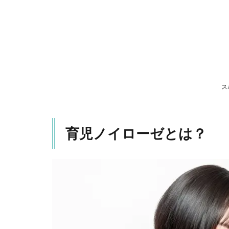
育
児
ノ
イ
ロ
ー
ゼ
の
ス
特
徴
3
育児ノイローゼとは？
育
児
ノ
イ
ロ
ー
ゼ
の
対
処