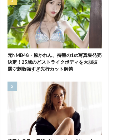
元NMB48・原かれん、待望の1st写真集発売
決定！25歳のどストライクボディを大胆披
露♡刺激強すぎ先行カット解禁