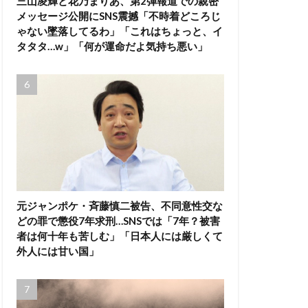
三山凌輝と花乃まりあ、第2弾報道での親密
メッセージ公開にSNS震撼「不時着どころじ
ゃない墜落してるわ」「これはちょっと、イ
タタタ…w」「何が運命だよ気持ち悪い」
元ジャンポケ・斉藤慎二被告、不同意性交な
どの罪で懲役7年求刑…SNSでは「7年？被害
者は何十年も苦しむ」「日本人には厳しくて
外人には甘い国」