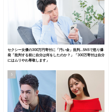
セクシー女優の300万円寄付に「汚い金」批判…SNSで怒り爆
発「批判する前に自分は何をしたのか？」「300万寄付は自分
にはムリやわ尊敬します」