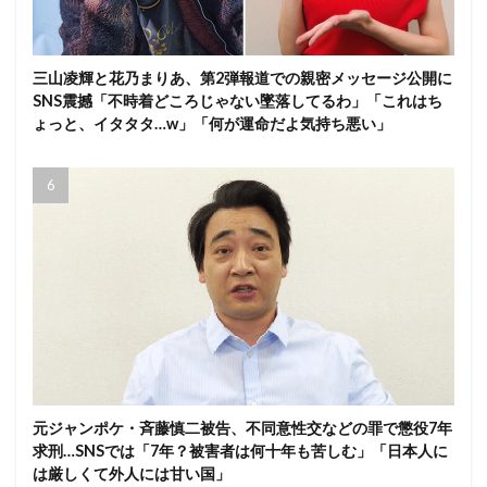
三山凌輝と花乃まりあ、第2弾報道での親密メッセージ公開に
SNS震撼「不時着どころじゃない墜落してるわ」「これはち
ょっと、イタタタ…w」「何が運命だよ気持ち悪い」
元ジャンポケ・斉藤慎二被告、不同意性交などの罪で懲役7年
求刑…SNSでは「7年？被害者は何十年も苦しむ」「日本人に
は厳しくて外人には甘い国」