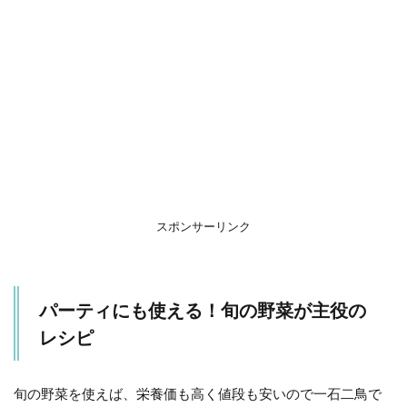
が主
役の
レシ
ピ
1.1
しっ
かり
味で
タレ
いら
ず！
大根
餃子
スポンサーリンク
1.2
チキ
ンカ
パーティにも使える！旬の野菜が主役の
チャ
トラ
レシピ
2
ま
旬の野菜を使えば、栄養価も高く値段も安いので一石二鳥で
と