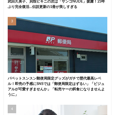
武田久美子、貝殻ビキニの次は「サンゴNUDE」披露！23年
ぶり完全復活…伝説更新の1冊が美しすぎる
パペットスンスン郵便局限定グッズがガチで歴代最高レベ
ル！即売の予感にSNSでは「郵便局限定はずるい」「ビジュ
アルが可愛すぎませんか」「転売ヤーの餌食になりませんよ
うに」