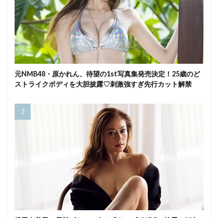
元NMB48・原かれん、待望の1st写真集発売決定！25歳のど
ストライクボディを大胆披露♡刺激強すぎ先行カット解禁