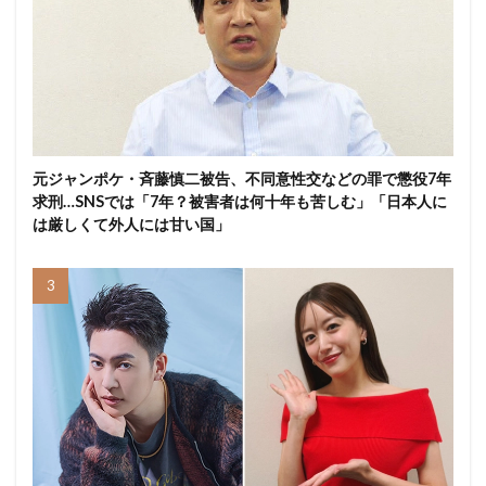
元ジャンポケ・斉藤慎二被告、不同意性交などの罪で懲役7年
求刑…SNSでは「7年？被害者は何十年も苦しむ」「日本人に
は厳しくて外人には甘い国」