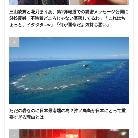
三山凌輝と花乃まりあ、第2弾報道での親密メッセージ公開に
SNS震撼「不時着どころじゃない墜落してるわ」「これはち
ょっと、イタタタ…w」「何が運命だよ気持ち悪い」
ただの岩なのに日本最南端の島？沖ノ鳥島が日本にとって重
要すぎる理由とは