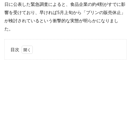
日に公表した緊急調査によると、食品企業の約4割がすでに影
響を受けており、早ければ5月上旬から「プリンの販売休止」
が検討されているという衝撃的な実態が明らかになりまし
た。
目次
1
プリ
ンが
販売
休
止？
2
SNS
の声
は…