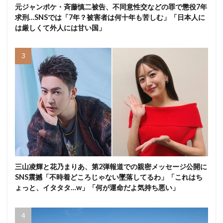
元ジャンポケ・斉藤慎二被告、不同意性交などの罪で懲役7年
求刑…SNSでは「7年？被害者は何十年も苦しむ」「日本人に
は厳しくて外人には甘い国」
三山凌輝と花乃まりあ、第2弾報道での親密メッセージ公開に
SNS震撼「不時着どころじゃない墜落してるわ」「これはち
ょっと、イタタタ…w」「何が運命だよ気持ち悪い」