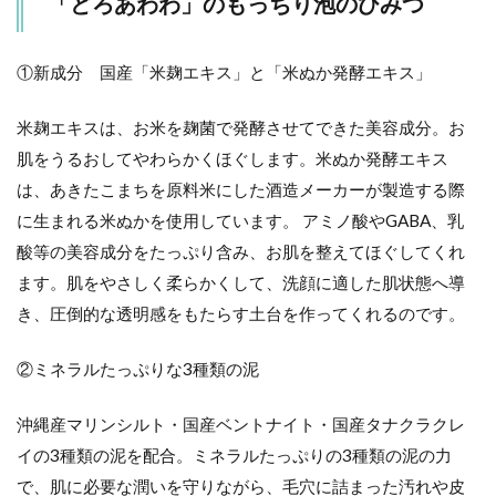
「どろあわわ」のもっちり泡のひみつ
①新成分 国産「米麹エキス」と「米ぬか発酵エキス」
米麹エキスは、お米を麹菌で発酵させてできた美容成分。お
肌をうるおしてやわらかくほぐします。米ぬか発酵エキス
は、あきたこまちを原料米にした酒造メーカーが製造する際
に生まれる米ぬかを使用しています。 アミノ酸やGABA、乳
酸等の美容成分をたっぷり含み、お肌を整えてほぐしてくれ
ます。肌をやさしく柔らかくして、洗顔に適した肌状態へ導
き、圧倒的な透明感をもたらす土台を作ってくれるのです。
②ミネラルたっぷりな3種類の泥
沖縄産マリンシルト・国産ベントナイト・国産タナクラクレ
イの3種類の泥を配合。ミネラルたっぷりの3種類の泥の力
で、肌に必要な潤いを守りながら、毛穴に詰まった汚れや皮