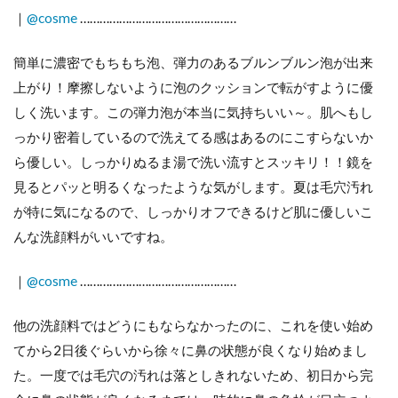
｜
@cosme
…………………………………………
簡単に濃密でもちもち泡、弾力のあるブルンブルン泡が出来
上がり！摩擦しないように泡のクッションで転がすように優
しく洗います。この弾力泡が本当に気持ちいい～。肌へもし
っかり密着しているので洗えてる感はあるのにこすらないか
ら優しい。しっかりぬるま湯で洗い流すとスッキリ！！鏡を
見るとパッと明るくなったような気がします。夏は毛穴汚れ
が特に気になるので、しっかりオフできるけど肌に優しいこ
んな洗顔料がいいですね。
｜
@cosme
…………………………………………
他の洗顔料ではどうにもならなかったのに、これを使い始め
てから2日後ぐらいから徐々に鼻の状態が良くなり始めまし
た。一度では毛穴の汚れは落としきれないため、初日から完