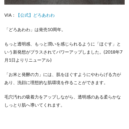
ど
ろ
VIA：
【公式】どろあわわ
あ
わ
わ
「どろあわわ」は発売10周年。
6
ま
もっと透明感、もっと潤いを感じられるように「ほぐす」と
と
いう新発想がプラスされてパワーアップしました。(2018年7
め
月1日よりリニューアル)
「お米と発酵の力」には、肌をほぐすようにやわらげる力が
あり、洗顔に理想的な肌環境を作ることができます。
毛穴汚れの吸着力をアップしながら、透明感のある柔らかな
しっとり肌へ導いてくれます。