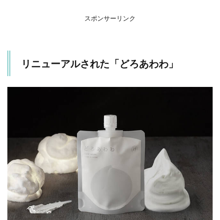
みつ
スポンサーリンク
3
人気
の理
由
リニューアルされた「どろあわわ」
は？
4
気に
なる
口コ
ミ
は…？
4.1
★★★★
以上
4.2
★★★
以下
5