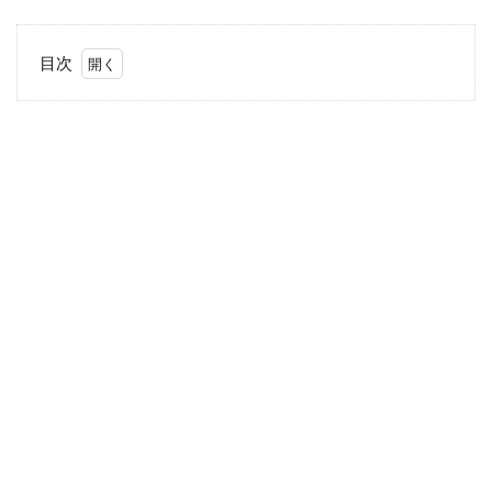
目次
1
リニ
ュー
アル
され
た
「ど
ろあ
わ
わ」
2
「ど
ろあ
わ
わ」
のも
っち
り泡
のひ