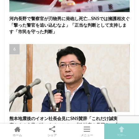
河内長野で警察官が刃物男に発砲し死亡…SNSでは擁護相次ぐ
「撃った警官を追い込むなよ」「正当な判断として支持しま
す「市民を守った判断」
熊本地震後のイオン社長会見にSNS賛辞「これだけ誠実な対
応をする企業が他にあるのか？」「政治家よ見習え」「イオ
ンが好調なのがよくわかるよ」
ホーム
シェア
メニュー
TOPへ