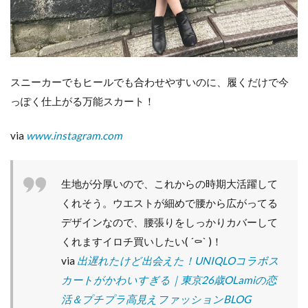
スニーカーでもヒールでも合わせやすいのに、履くだけで今
っぽく仕上がる万能スカート！
via
www.instagram.com
生地が分厚いので、これからの時期大活躍して
くれそう。ウエストが細めで腰から広がってる
デザインなので、腰張りをしっかりカバーして
くれますイロチ買いしたい( ´⚰︎` )！
via
出遅れたけど出会えた！UNIQLOコラボス
カートがかわいすぎる｜東京26歳OLamiの恋
活＆プチプラ高見えファッションBLOG