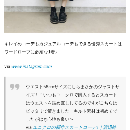
可
愛
く
演
出
し
て
く
キレイめコーデもカジュアルコーデもできる優秀スカートは
れ
ワードローブに必須な1着♪
る
今
期
via
www.instagram.com
注
目
の
ス
ウエスト58cmサイズにしらまさかのジャストサ
カ
イズ！！いつもユニクロで購入するとスカート
ー
ト♪
はウエストを詰め直ししてるのですがこちらは
ピッタリで驚きました キルト素材は初めてで
7
ま
したがはき心地も良い〜
と
via
ユニクロの新作スカートコーデ♪｜渡辺静
め