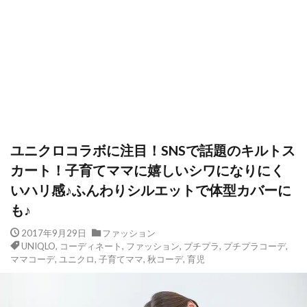
ユニクロコラボに注目！SNSで話題のキルトス
カート！子育てママに嬉しいシワになりにく
いハリ感♪ふんわりシルエットで体型カバーに
も♪
2017年9月29日
ファッション
UNIQLO
,
コーディネート
,
ファッション
,
プチプラ
,
プチプラコーデ
,
ママコーデ
,
ユニクロ
,
子育てママ
,
秋コーデ
,
育児