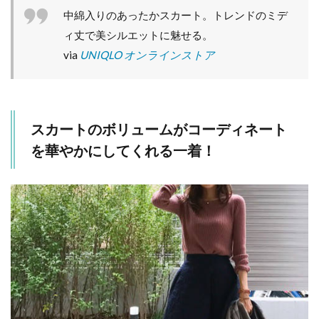
ズ
中綿入りのあったかスカート。トレンドのミデ
が
ィ丈で美シルエットに魅せる。
お
す
via
UNIQLO オンラインストア
す
め♪
4
ス
スカートのボリュームがコーディネート
カ
ー
を華やかにしてくれる一着！
ト
だ
け
ど
風
が
吹
い
て
も
め
く
れ