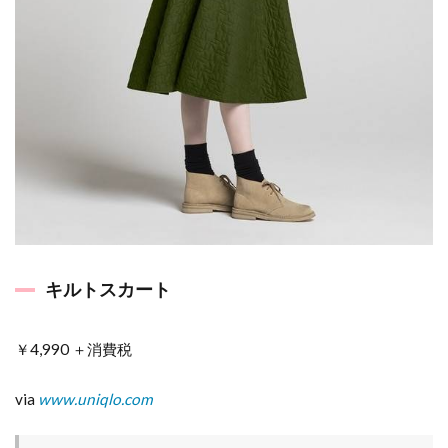
3
ウ
エ
ス
ト
に
伸
縮
性
が
な
い
か
ら
い
キルトスカート
つ
も
よ
り
￥4,990 ＋消費税
大
き
via
www.uniqlo.com
め
サ
イ