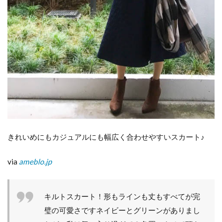
に
く
い
素
材
だ
か
ら
子
育
て
マ
マ
に
きれいめにもカジュアルにも幅広く合わせやすいスカート♪
も
っ
て
via
ameblo.jp
こ
い♪
5
キルトスカート！形もラインも丈もすべてが完
どん
璧の可愛さですネイビーとグリーンがありまし
なト