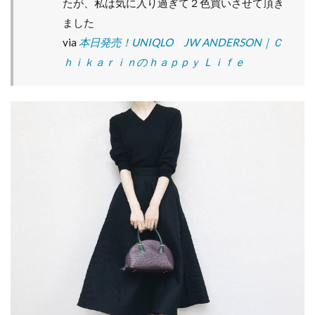
たが、私は気に入り過ぎて２色買いさせて頂き
ップ
スを
ました
合わ
via
本日発売！UNIQLO JW ANDERSON｜Ｃ
せて
も大
ｈｉｋａｒｉｎのｈａｐｐｙ Ｌｉｆｅ
人っ
ぽく
上品
な印
象に
なり
ま
す！
6
秋
冬
ス
タ
イ
ル
を
大
人