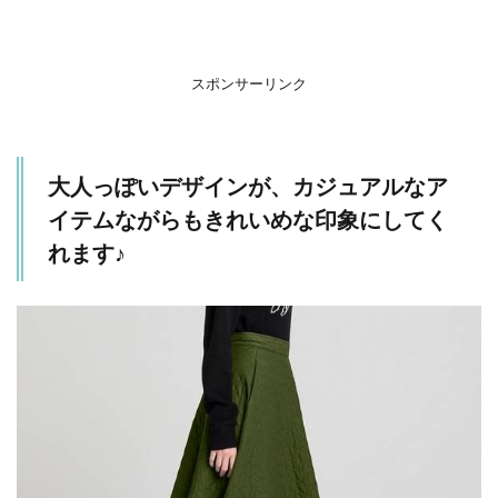
して
くれ
ます
♪
スポンサーリンク
2
スカ
ート
大人っぽいデザインが、カジュアルなア
のボ
リュ
イテムながらもきれいめな印象にしてく
ーム
れます♪
がコ
ーデ
ィネ
ート
を華
やか
にし
てく
れる
一
着！