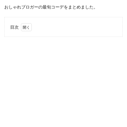
おしゃれブロガーの最旬コーデをまとめました。
目次
1
大人
っぽ
いデ
ザイ
ン
が、
カジ
ュア
ルな
アイ
テム
なが
らも
きれ
いめ
な印
象に