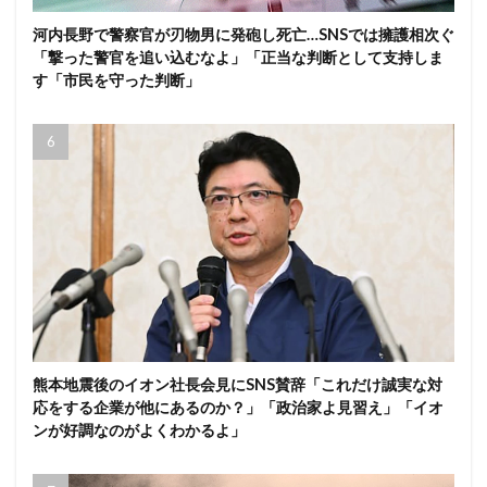
河内長野で警察官が刃物男に発砲し死亡…SNSでは擁護相次ぐ
「撃った警官を追い込むなよ」「正当な判断として支持しま
す「市民を守った判断」
熊本地震後のイオン社長会見にSNS賛辞「これだけ誠実な対
応をする企業が他にあるのか？」「政治家よ見習え」「イオ
ンが好調なのがよくわかるよ」