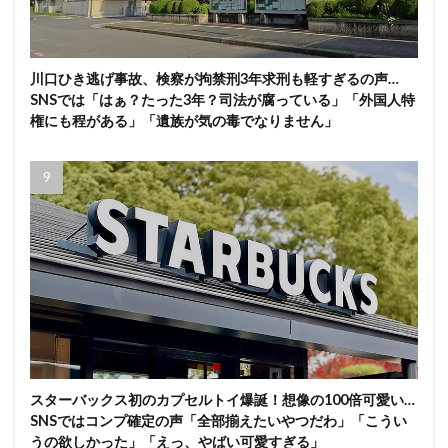
川口ひき逃げ事故、検察が拘禁刑3年求刑も軽すぎるの声…
SNSでは「はぁ？たった3年？司法が腐っている」「外国人特
権にも程がある」「遺族が気の毒でなりません」
スターバックス初のカプセルトイ爆誕！想像の100倍可愛い…
SNSではコンプ確定の声「全部揃えたいやつだわ」「こうい
うの欲しかった」「えっ、やばい可愛すぎる」