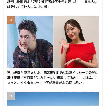
求刑…SNSでは「7年？被害者は何十年も苦しむ」「日本人に
は厳しくて外人には甘い国」
三山凌輝と花乃まりあ、第2弾報道での親密メッセージ公開に
SNS震撼「不時着どころじゃない墜落してるわ」「これはち
ょっと、イタタタ…w」「何が運命だよ気持ち悪い」