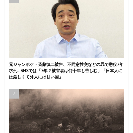
元ジャンポケ・斉藤慎二被告、不同意性交などの罪で懲役7年
求刑…SNSでは「7年？被害者は何十年も苦しむ」「日本人に
は厳しくて外人には甘い国」