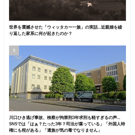
世界を震撼させた「ウィッタカー一族」の実話…近親婚を繰
り返した家系に何が起きたのか？
川口ひき逃げ事故、検察が拘禁刑3年求刑も軽すぎるの声…
SNSでは「はぁ？たった3年？司法が腐っている」「外国人特
権にも程がある」「遺族が気の毒でなりません」