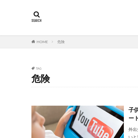
HOME
危険
TAG
危険
子
ー
外出
いと