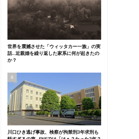
世界を震撼させた「ウィッタカー一族」の実
話…近親婚を繰り返した家系に何が起きたの
か？
川口ひき逃げ事故、検察が拘禁刑3年求刑も
軽すぎるの声…SNSでは「はぁ？たった3年？