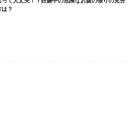
れって大丈夫！？妊娠中の危険なお腹の張りの見分
方は？