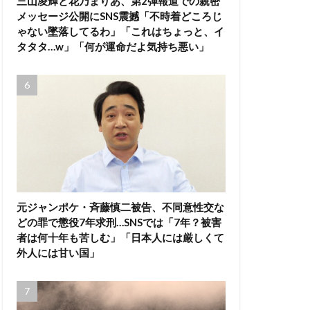
三山凌輝と花乃まりあ、第2弾報道での親密
メッセージ公開にSNS震撼「不時着どころじ
ゃない墜落してるわ」「これはちょっと、イ
タタタ…w」「何が運命だよ気持ち悪い」
元ジャンポケ・斉藤慎二被告、不同意性交な
どの罪で懲役7年求刑…SNSでは「7年？被害
者は何十年も苦しむ」「日本人には厳しくて
外人には甘い国」