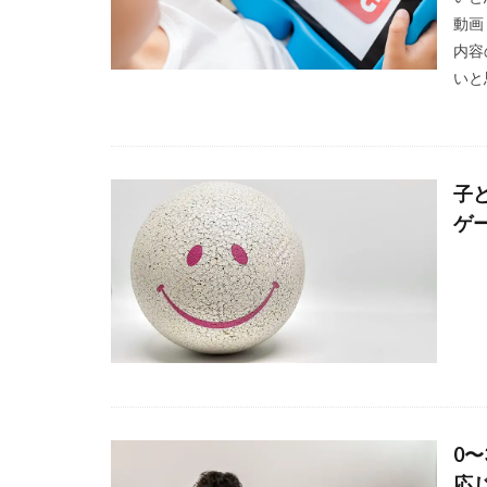
動画
内容
いと
子
ゲ
0
応