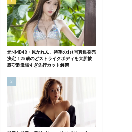
元NMB48・原かれん、待望の1st写真集発売
決定！25歳のどストライクボディを大胆披
露♡刺激強すぎ先行カット解禁