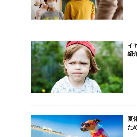
イ
紹
夏
た