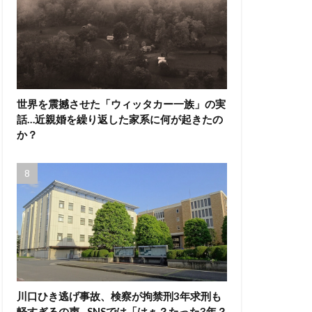
世界を震撼させた「ウィッタカー一族」の実
話…近親婚を繰り返した家系に何が起きたの
か？
川口ひき逃げ事故、検察が拘禁刑3年求刑も
軽すぎるの声…SNSでは「はぁ？たった3年？