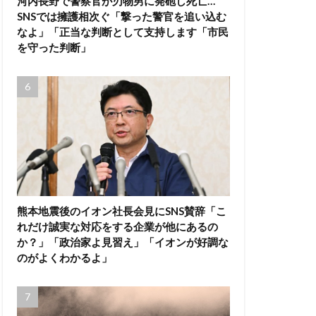
河内長野で警察官が刃物男に発砲し死亡…
SNSでは擁護相次ぐ「撃った警官を追い込む
なよ」「正当な判断として支持します「市民
を守った判断」
熊本地震後のイオン社長会見にSNS賛辞「こ
れだけ誠実な対応をする企業が他にあるの
か？」「政治家よ見習え」「イオンが好調な
のがよくわかるよ」