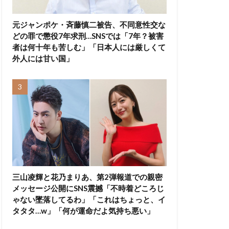
元ジャンポケ・斉藤慎二被告、不同意性交な
どの罪で懲役7年求刑…SNSでは「7年？被害
者は何十年も苦しむ」「日本人には厳しくて
外人には甘い国」
三山凌輝と花乃まりあ、第2弾報道での親密
メッセージ公開にSNS震撼「不時着どころじ
ゃない墜落してるわ」「これはちょっと、イ
タタタ…w」「何が運命だよ気持ち悪い」