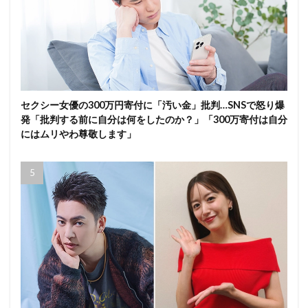
セクシー女優の300万円寄付に「汚い金」批判…SNSで怒り爆
発「批判する前に自分は何をしたのか？」「300万寄付は自分
にはムリやわ尊敬します」