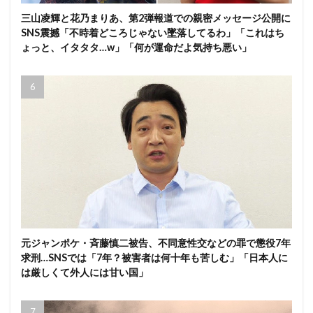
三山凌輝と花乃まりあ、第2弾報道での親密メッセージ公開に
SNS震撼「不時着どころじゃない墜落してるわ」「これはち
ょっと、イタタタ…w」「何が運命だよ気持ち悪い」
元ジャンポケ・斉藤慎二被告、不同意性交などの罪で懲役7年
求刑…SNSでは「7年？被害者は何十年も苦しむ」「日本人に
は厳しくて外人には甘い国」