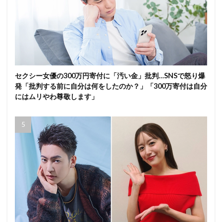
セクシー女優の300万円寄付に「汚い金」批判…SNSで怒り爆
発「批判する前に自分は何をしたのか？」「300万寄付は自分
にはムリやわ尊敬します」