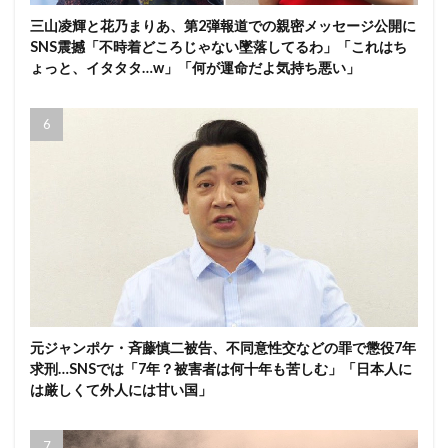
三山凌輝と花乃まりあ、第2弾報道での親密メッセージ公開に
SNS震撼「不時着どころじゃない墜落してるわ」「これはち
ょっと、イタタタ…w」「何が運命だよ気持ち悪い」
元ジャンポケ・斉藤慎二被告、不同意性交などの罪で懲役7年
求刑…SNSでは「7年？被害者は何十年も苦しむ」「日本人に
は厳しくて外人には甘い国」