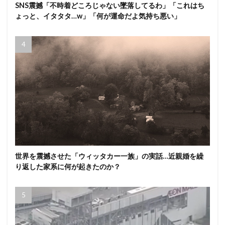
SNS震撼「不時着どころじゃない墜落してるわ」「これはち
ょっと、イタタタ…w」「何が運命だよ気持ち悪い」
世界を震撼させた「ウィッタカー一族」の実話…近親婚を繰
り返した家系に何が起きたのか？