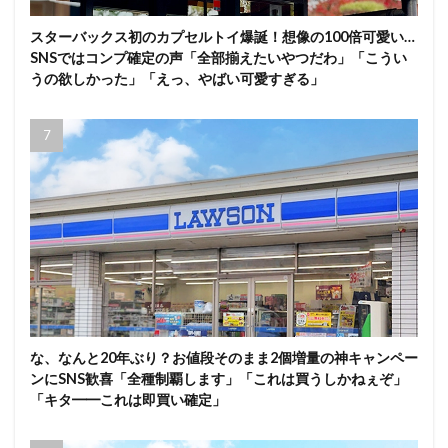
スターバックス初のカプセルトイ爆誕！想像の100倍可愛い…
SNSではコンプ確定の声「全部揃えたいやつだわ」「こうい
うの欲しかった」「えっ、やばい可愛すぎる」
な、なんと20年ぶり？お値段そのまま2個増量の神キャンペー
ンにSNS歓喜「全種制覇します」「これは買うしかねぇぞ」
「キタ━━これは即買い確定」