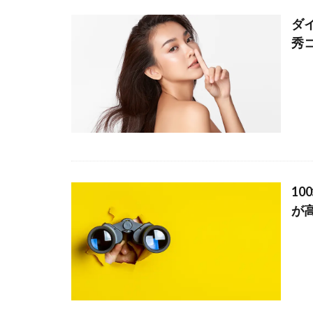
ダ
秀
1
が