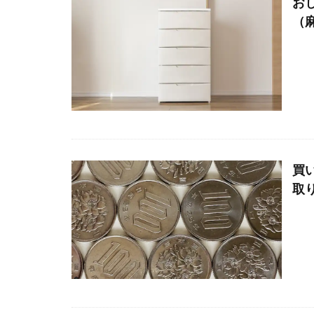
お
（
買
取