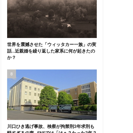
世界を震撼させた「ウィッタカー一族」の実
話…近親婚を繰り返した家系に何が起きたの
か？
川口ひき逃げ事故、検察が拘禁刑3年求刑も
軽すぎるの声…SNSでは「はぁ？たった3年？