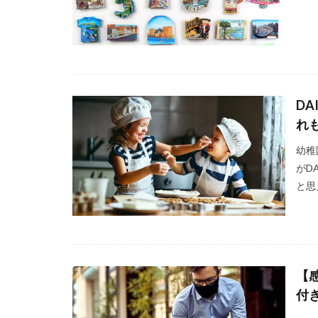
D
れ
幼稚
がD
と思
【
付