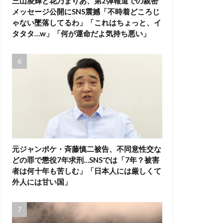
三山凌輝と花乃まりあ、第2弾報道での親密
メッセージ公開にSNS震撼「不時着どころじ
ゃない墜落してるわ」「これはちょっと、イ
タタタ…w」「何が運命だよ気持ち悪い」
元ジャンポケ・斉藤慎二被告、不同意性交な
どの罪で懲役7年求刑…SNSでは「7年？被害
者は何十年も苦しむ」「日本人には厳しくて
外人には甘い国」