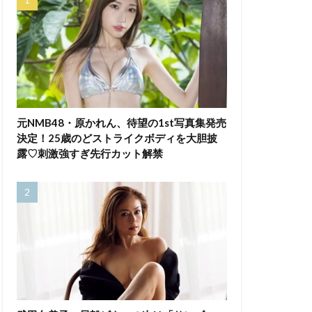
元NMB48・原かれん、待望の1st写真集発売
決定！25歳のどストライクボディを大胆披
露♡刺激強すぎ先行カット解禁