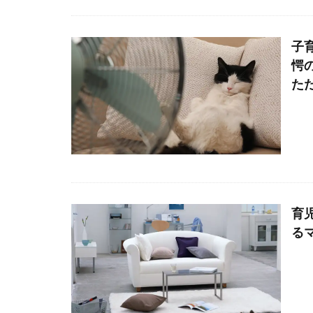
子
愕
た
育
る