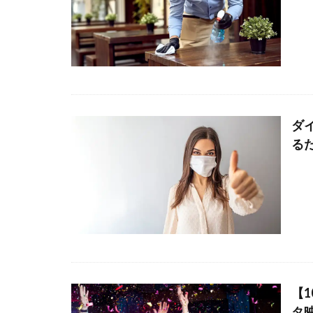
ダ
る
【
タ