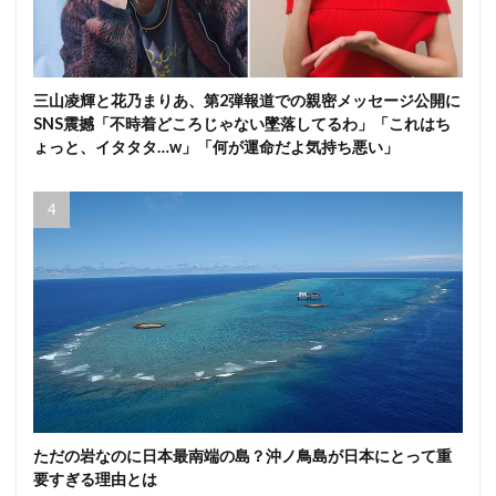
三山凌輝と花乃まりあ、第2弾報道での親密メッセージ公開に
SNS震撼「不時着どころじゃない墜落してるわ」「これはち
ょっと、イタタタ…w」「何が運命だよ気持ち悪い」
ただの岩なのに日本最南端の島？沖ノ鳥島が日本にとって重
要すぎる理由とは