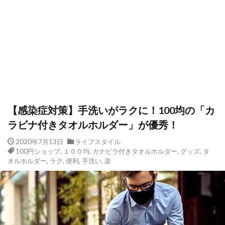
【感染症対策】手洗いがラクに！100均の「カ
ラビナ付きタオルホルダー」が優秀！
2020年7月13日
ライフスタイル
100円ショップ
,
１００均
,
カナビラ付きタオルホルダー
,
グッズ
,
タ
オルホルダー
,
ラク
,
便利
,
手洗い
,
楽