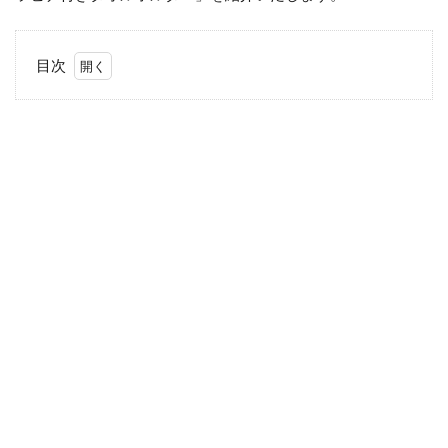
目次
1
手
を
洗
う
際
に
便
利
な
グ
ッ
ズ
を
発
見
2
カ