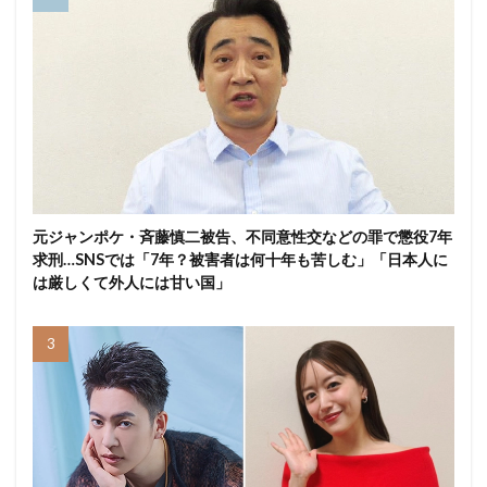
元ジャンポケ・斉藤慎二被告、不同意性交などの罪で懲役7年
求刑…SNSでは「7年？被害者は何十年も苦しむ」「日本人に
は厳しくて外人には甘い国」