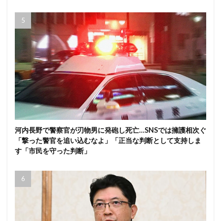
河内長野で警察官が刃物男に発砲し死亡…SNSでは擁護相次ぐ
「撃った警官を追い込むなよ」「正当な判断として支持しま
す「市民を守った判断」