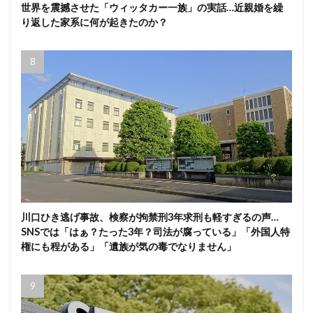
世界を震撼させた「ウィッタカー一族」の実話…近親婚を繰
り返した家系に何が起きたのか？
川口ひき逃げ事故、検察が拘禁刑3年求刑も軽すぎるの声…
SNSでは「はぁ？たった3年？司法が腐っている」「外国人特
権にも程がある」「遺族が気の毒でなりません」