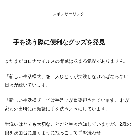
ナ
ビ
ラ
スポンサーリンク
付
き
タ
オ
手を洗う際に便利なグッズを発見
ル
ホ
ル
ダ
まだまだコロナウイルスの脅威は収まる気配がありません。
ー
3
「新しい生活様式」を一人ひとりが実践しなければならない
使
日々が続いています。
い
方
「新しい生活様式」では手洗いが重要視されています。 わが
4
家も外出時には頻繁に手を洗うようにしています。
ネッ
トで
も買
手洗いはとても大切なことだと重々承知していますが、2歳の
えま
娘を洗面台に届くように抱っこして手を洗わせ、
す！