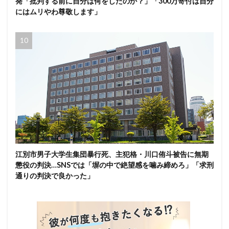
発「批判する前に自分は何をしたのか？」「300万寄付は自分
にはムリやわ尊敬します」
江別市男子大学生集団暴行死、主犯格・川口侑斗被告に無期
懲役の判決…SNSでは「塀の中で絶望感を噛み締めろ」「求刑
通りの判決で良かった」