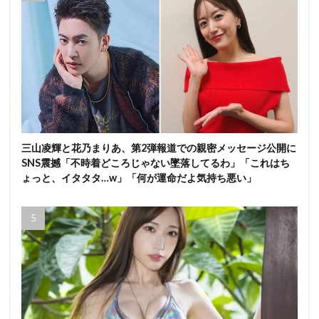
三山凌輝と花乃まりあ、第2弾報道での親密メッセージ公開に
SNS震撼「不時着どころじゃない墜落してるわ」「これはち
ょっと、イタタタ…w」「何が運命だよ気持ち悪い」