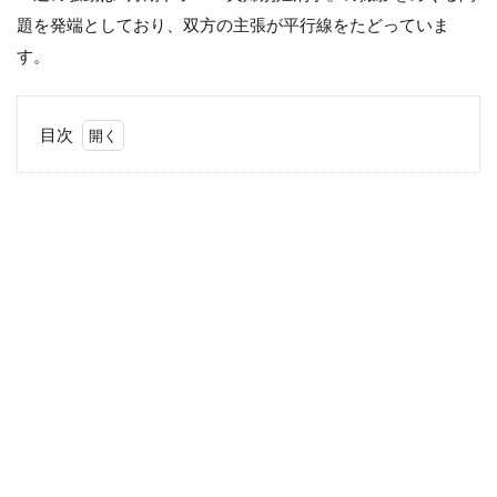
題を発端としており、双方の主張が平行線をたどっていま
す。
目次
1
佐藤
二
朗、
もう
フジ
とは
関わ
りた
くな
い
2
投稿
を見
た