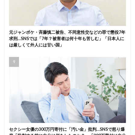
元ジャンポケ・斉藤慎二被告、不同意性交などの罪で懲役7年
求刑…SNSでは「7年？被害者は何十年も苦しむ」「日本人に
は厳しくて外人には甘い国」
セクシー女優の300万円寄付に「汚い金」批判…SNSで怒り爆