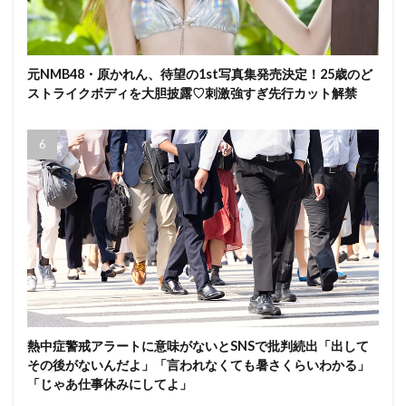
元NMB48・原かれん、待望の1st写真集発売決定！25歳のど
ストライクボディを大胆披露♡刺激強すぎ先行カット解禁
熱中症警戒アラートに意味がないとSNSで批判続出「出して
その後がないんだよ」「言われなくても暑さくらいわかる」
「じゃあ仕事休みにしてよ」