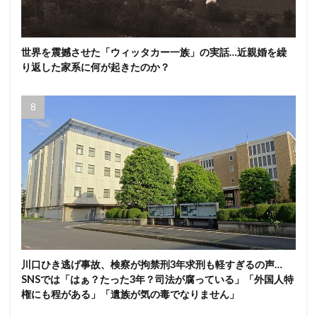
世界を震撼させた「ウィッタカー一族」の実話…近親婚を繰
り返した家系に何が起きたのか？
川口ひき逃げ事故、検察が拘禁刑3年求刑も軽すぎるの声…
SNSでは「はぁ？たった3年？司法が腐っている」「外国人特
権にも程がある」「遺族が気の毒でなりません」