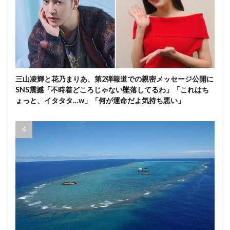
三山凌輝と花乃まりあ、第2弾報道での親密メッセージ公開に
SNS震撼「不時着どころじゃない墜落してるわ」「これはち
ょっと、イタタタ…w」「何が運命だよ気持ち悪い」