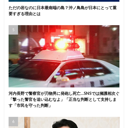
ただの岩なのに日本最南端の島？沖ノ鳥島が日本にとって重
要すぎる理由とは
河内長野で警察官が刃物男に発砲し死亡…SNSでは擁護相次ぐ
「撃った警官を追い込むなよ」「正当な判断として支持しま
す「市民を守った判断」