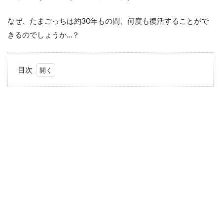
なぜ、たまごっちは約30年もの間、何度も復活することがで
きるのでしょうか…？
目次
1
た
ま
ご
っ
ち
が
何
度
も
ブ
ー
ム
に
な