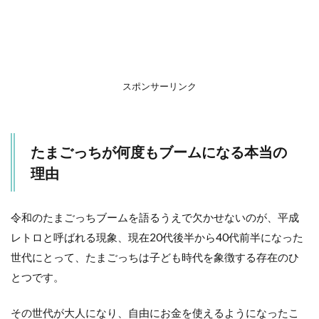
る
本
当
の
理
由
スポンサーリンク
2
た
ま
ご
たまごっちが何度もブームになる本当の
っ
ち
理由
が
何
度
令和のたまごっちブームを語るうえで欠かせないのが、平成
も
復
レトロと呼ばれる現象、現在20代後半から40代前半になった
活
世代にとって、たまごっちは子ども時代を象徴する存在のひ
す
る
とつです。
本
当
その世代が大人になり、自由にお金を使えるようになったこ
の