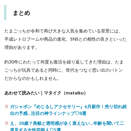
まとめ
たまごっちが令和で再び大きな人気を集めている背景には、
平成レトロブームや商品の進化、SNSとの相性の良さといった
理由があります。
約30年にわたって何度も復活を繰り返してきた理由は、たま
ごっちが玩具であると同時に、世代をつなぐ思い出のバトン
だからなのかもしれません。
あわせて読みたい｜マタイク（mataiku）
ガシャポン『めじるしアクセサリー』6月新作！売り切れ続
出の予感…注目の神ラインナップ♡8選
え、38歳？美貌と透明感が全く衰えない…年齢を聞いて二
度見する女性芸能人♡5選