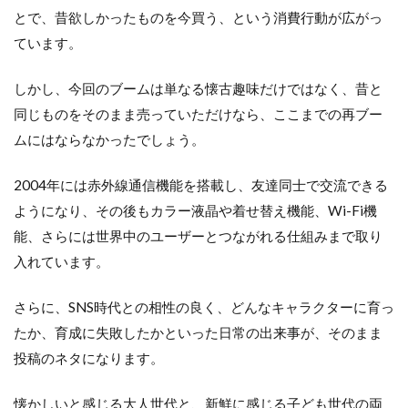
理
とで、昔欲しかったものを今買う、という消費行動が広がっ
由
ています。
3
ま
しかし、今回のブームは単なる懐古趣味だけではなく、昔と
と
同じものをそのまま売っていただけなら、ここまでの再ブー
め
ムにはならなかったでしょう。
2004年には赤外線通信機能を搭載し、友達同士で交流できる
ようになり、その後もカラー液晶や着せ替え機能、Wi-Fi機
能、さらには世界中のユーザーとつながれる仕組みまで取り
入れています。
さらに、SNS時代との相性の良く、どんなキャラクターに育っ
たか、育成に失敗したかといった日常の出来事が、そのまま
投稿のネタになります。
懐かしいと感じる大人世代と、新鮮に感じる子ども世代の両