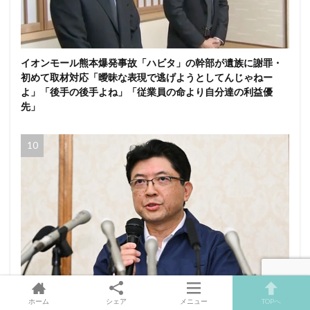
イオンモール熊本爆発事故「ハビタ」の幹部が遺族に謝罪・
初めて取材対応「曖昧な表現で逃げようとしてんじゃねー
よ」「後手の後手よね」「従業員の命より自分達の利益優
先」
熊本地震後のイオン社長会見にSNS賛辞「これだけ誠実な対
ホーム
シェア
メニュー
TOPへ