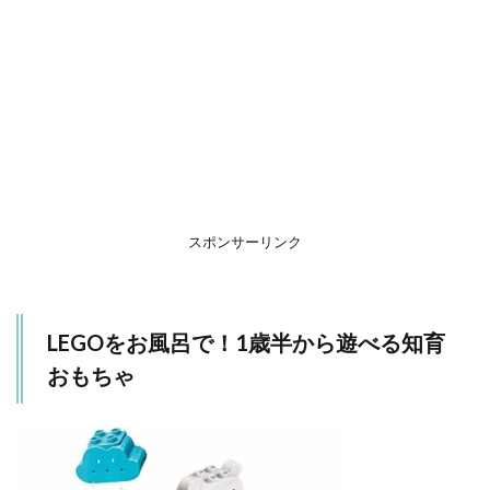
もち
ゃ
2
定番
『ア
ンパ
ンマ
ン』
の電
池不
要た
スポンサーリンク
まい
れ遊
び
3
LEGOをお風呂で！1歳半から遊べる知育
遊び
おもちゃ
なが
ら考
えよ
う！
ピタ
ッと