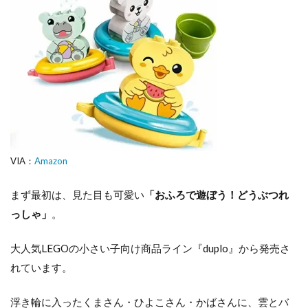
なが
れ～
るシ
リー
ズ
4
ま
と
め
VIA：
Amazon
まず最初は、見た目も可愛い
「おふろで遊ぼう！どうぶつれ
っしゃ」
。
大人気LEGOの小さい子向け商品ライン『duplo』から発売さ
れています。
浮き輪に入ったくまさん・ひよこさん・かばさんに、雲とバ