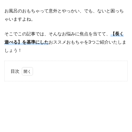
お風呂のおもちゃって意外とやっかい、でも、ないと困っち
ゃいますよね。
そこでこの記事では、そんなお悩みに焦点を当てて、
【長く
遊べる】を基準にした
おススメおもちゃを3つご紹介いたしま
しょう！
目次
1
LEGO
をお
風呂
で！1
歳半
から
遊べ
る知
育お