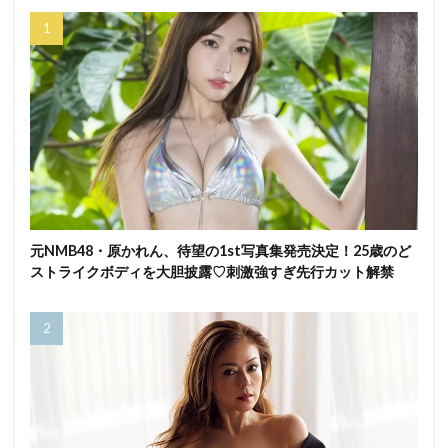
元NMB48・原かれん、待望の1st写真集発売決定！25歳のど
ストライクボディを大胆披露♡刺激強すぎ先行カット解禁