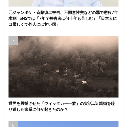
元ジャンポケ・斉藤慎二被告、不同意性交などの罪で懲役7年
求刑…SNSでは「7年？被害者は何十年も苦しむ」「日本人に
は厳しくて外人には甘い国」
世界を震撼させた「ウィッタカー一族」の実話…近親婚を繰
り返した家系に何が起きたのか？