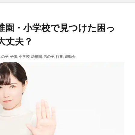
稚園・小学校で見つけた困っ
大丈夫？
女の子
,
子供
,
小学校
,
幼稚園
,
男の子
,
行事
,
運動会