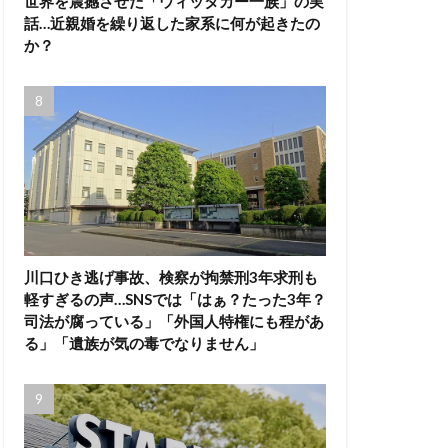
世界を震撼させた「ウィッタカー一族」の実
話…近親婚を繰り返した家系に何が起きたの
か？
川口ひき逃げ事故、検察が拘禁刑3年求刑も
軽すぎるの声…SNSでは「はぁ？たった3年？
司法が腐っている」「外国人特権にも程があ
る」「遺族が気の毒でなりません」