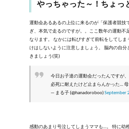
やっちゃった～！ちょっ
3
マ
ナーを
守っ
運動会あるあるの上位に来るのが「保護者競技で
て！空
ぎ、本気で走るのですが。。ここ数年の運動不
気を読
んで！
なります。 なかには転びすぎて前転をしてし
ちょっ
けはしないように注意しましょう。 脳内の自
と気に
きましょう(笑)
なる行
動
も。。
今日お子達の運動会だったんですが、
4
必死に耐えたけど止まらんかった… 
大人
も子
— まる子 (@hanadoroboo)
September 2
供も
楽し
い運
動会
にし
感動のあまり号泣してしまうママも…。 特に幼
まし