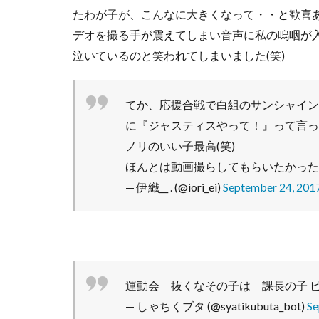
ょ
たわが子が、こんなに大きくなって・・と歓喜
う。
デオを撮る手が震えてしまい音声に私の嗚咽が
泣いているのと笑われてしまいました(笑)
てか、応援合戦で白組のサンシャイン
に『ジャスティスやって！』って言っ
ノリのいい子最高(笑)
ほんとは動画撮らしてもらいたかった
— 伊織__ . (@iori_ei)
September 24, 201
運動会 抜くなその子は 課長の子 
— しゃちくブタ (@syatikubuta_bot)
Se