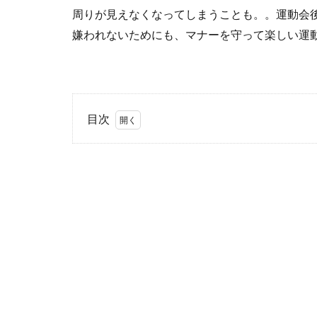
周りが見えなくなってしまうことも。。運動会
嫌われないためにも、マナーを守って楽しい運
目次
1
運
動
会
で
盛
り
上
が
る
の
は