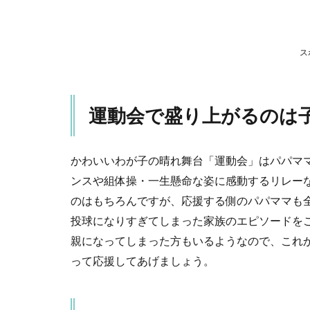
子
供
だ
け
ス
じ
ゃ
な
い♪
運動会で盛り上がるのは
2
やっ
ちゃ
かわいいわが子の晴れ舞台「運動会」はパパマ
った
ンスや組体操・一生懸命な姿に感動するリレー
～！
のはもちろんですが、応援する側のパパママも
ちょ
っと
投球になりすぎてしまった家族のエピソードを
笑え
親になってしまった方もいるようなので、これ
る運
って応援してあげましょう。
動会
エピ
ソー
ド