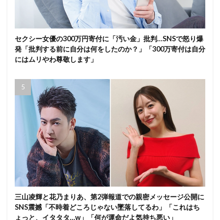
セクシー女優の300万円寄付に「汚い金」批判…SNSで怒り爆
発「批判する前に自分は何をしたのか？」「300万寄付は自分
にはムリやわ尊敬します」
三山凌輝と花乃まりあ、第2弾報道での親密メッセージ公開に
SNS震撼「不時着どころじゃない墜落してるわ」「これはち
ょっと、イタタタ…w」「何が運命だよ気持ち悪い」