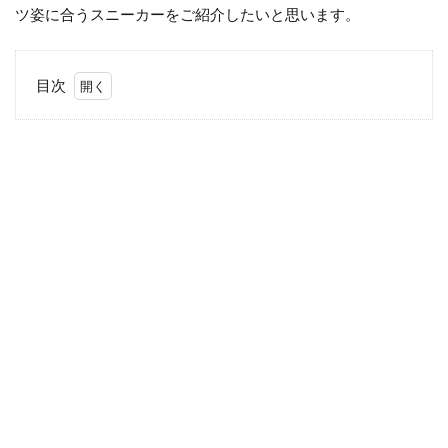
ツ姿に合うスニーカーをご紹介したいと思います。
目次
1
入学
式ど
んな
靴で
いけ
ばい
い
の？
2
ス
ニ
ー
カ
ー
が
お