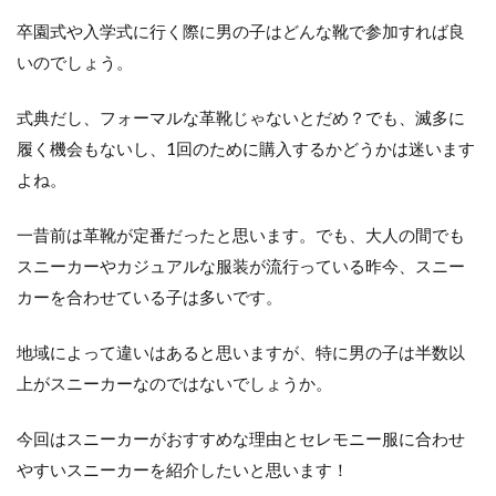
きや
すい
卒園式や入学式に行く際に男の子はどんな靴で参加すれば良
いのでしょう。
2.4
4. フ
ォー
式典だし、フォーマルな革靴じゃないとだめ？でも、滅多に
マル
履く機会もないし、1回のために購入するかどうかは迷います
な服
装に
よね。
合う
スニ
一昔前は革靴が定番だったと思います。でも、大人の間でも
ーカ
ーも
スニーカーやカジュアルな服装が流行っている昨今、スニー
豊富
カーを合わせている子は多いです。
にあ
る
地域によって違いはあると思いますが、特に男の子は半数以
3
上がスニーカーなのではないでしょうか。
卒園
式・
入学
今回はスニーカーがおすすめな理由とセレモニー服に合わせ
式に
おす
やすいスニーカーを紹介したいと思います！
すめ