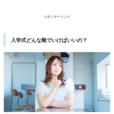
す
す
め
の
スポンサーリンク
理
由
2.1
入学式どんな靴でいけばいいの？
1. 普
段使
いで
きる
2.2
2. 式
典中
は上
履き
を履
いて
いる
2.3
3. 歩