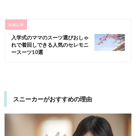
のス
ニー
カー
関連記事
3.1
▼New
入学式のママのスーツ選びおしゃ
Balance
れで着回しできる人気のセレモニ
3.2
ースーツ10選
▼IFME
3.3
▼瞬
足
3.4
▼POLO
スニーカーがおすすめの理由
3.5
▼adidas
4
ま
と