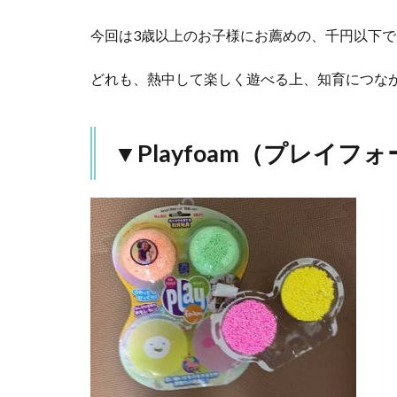
もを
飽き
今回は3歳以上のお子様にお薦めの、千円以下で
させ
ませ
どれも、熱中して楽しく遊べる上、知育につな
ん！
3
▼
▼Playfoam（プレイフ
ぴ
っ
た
ん
コ
ー
ン
3.1
スイ
ーツ
や恐
竜、
アク