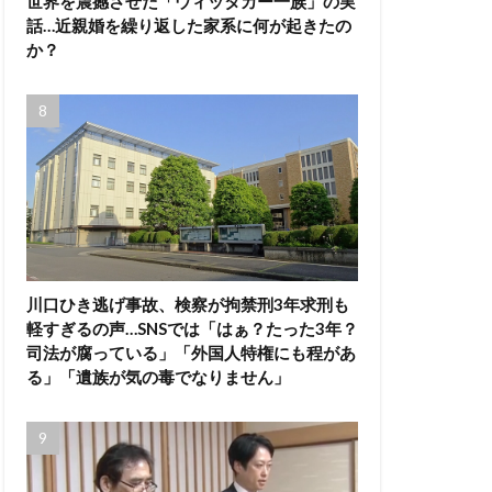
世界を震撼させた「ウィッタカー一族」の実
話…近親婚を繰り返した家系に何が起きたの
か？
川口ひき逃げ事故、検察が拘禁刑3年求刑も
軽すぎるの声…SNSでは「はぁ？たった3年？
司法が腐っている」「外国人特権にも程があ
る」「遺族が気の毒でなりません」