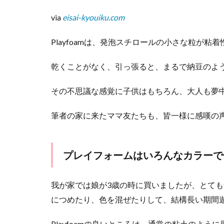
セサ
via
eisai-kyouiku.com
リー
など
を作
Playfoamは、発泡スチロールの小さな粒が
れる
豊富
乾くことがなく、引っ張ると、まるで納豆のよ
な種
類♪
その不思議な感覚に子供はもちろん、大人も夢
4
キラ
筆者の家に来たママ友たちも、皆一様に感嘆の
☆ピ
タッ
DECO
プレイフォームはいろんなカラーで
4.1
色ん
な形
我が家では娘が3歳の時に買いましたが、とて
や色
につめたり、色を混ぜたりして、結構長い期間
のシ
ール
Playfoamの良いところは、通常の粘土のよう
を作