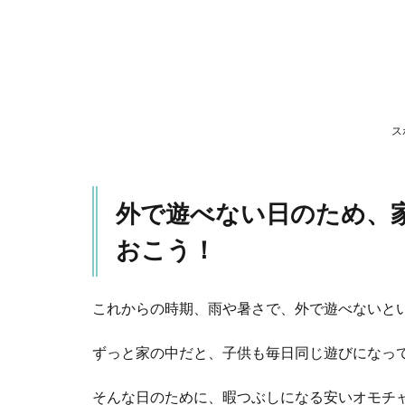
るオ
モチ
ャを
用意
して
おこ
う！
ス
2
▼Playfoam（プ
レイフォーム）
外で遊べない日のため、
2.1
おこう！
プレ
イフ
ォー
ムは
これからの時期、雨や暑さで、外で遊べないと
いろ
んな
ずっと家の中だと、子供も毎日同じ遊びになっ
カラ
ーで
そんな日のために、暇つぶしになる安いオモチ
子ど