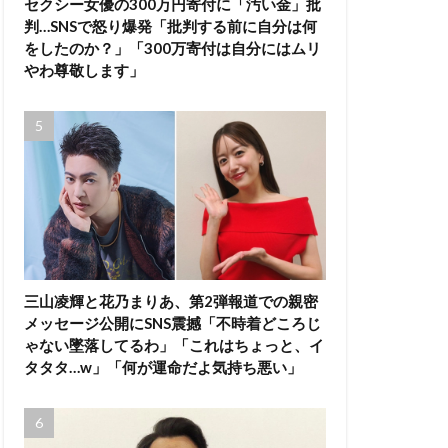
セクシー女優の300万円寄付に「汚い金」批
判…SNSで怒り爆発「批判する前に自分は何
をしたのか？」「300万寄付は自分にはムリ
やわ尊敬します」
三山凌輝と花乃まりあ、第2弾報道での親密
メッセージ公開にSNS震撼「不時着どころじ
ゃない墜落してるわ」「これはちょっと、イ
タタタ…w」「何が運命だよ気持ち悪い」