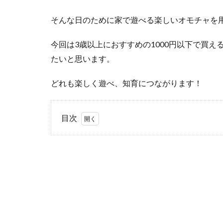
そんな日のために家で遊べる楽しいオモチャを
今回は3歳以上におすすめの1000円以下で買える
たいと思います。
どれも楽しく遊べ、知育につながります！
目次
1
外で
遊べ
ない
日の
た
め、
家で
遊べ