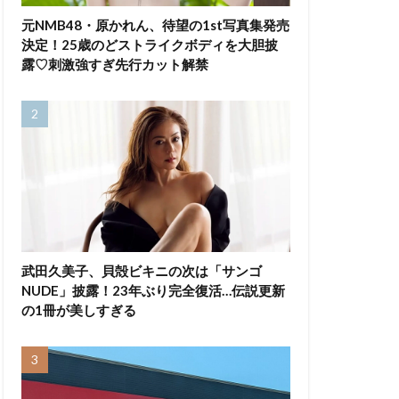
元NMB48・原かれん、待望の1st写真集発売
決定！25歳のどストライクボディを大胆披
露♡刺激強すぎ先行カット解禁
武田久美子、貝殻ビキニの次は「サンゴ
NUDE」披露！23年ぶり完全復活…伝説更新
の1冊が美しすぎる