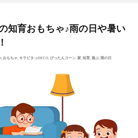
気の知育おもちゃ♪雨の日や暑い
！
m
,
おもちゃ
,
キラピタっDECO
,
ぴったんコーン
,
家
,
知育
,
遊ぶ
,
雨の日