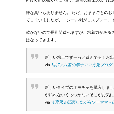
るこ
とが
嫌な臭いもありません。 ただ、おままごとの
出来
てしまいましたが、「シール剥がしスプレー」
ま
す！
乾かないので長期間遊べますが、粘着力がある
5
はなってきます。
ま
と
め
新しい粘土でずーっと遊んでる！お出
via
1歳7ヶ月差の年子ママ育児ブログ
新しいタイプのオモチャを購入しまし
が汚れないくっつかないそこがお気に
via
☆育児＆闘病しながらワーママ～