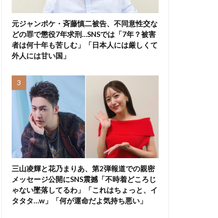
元ジャンポケ・斉藤慎二被告、不同意性交な
どの罪で懲役7年求刑…SNSでは「7年？被害
者は何十年も苦しむ」「日本人には厳しくて
外人には甘い国」
三山凌輝と花乃まりあ、第2弾報道での親密
メッセージ公開にSNS震撼「不時着どころじ
ゃない墜落してるわ」「これはちょっと、イ
タタタ…w」「何が運命だよ気持ち悪い」