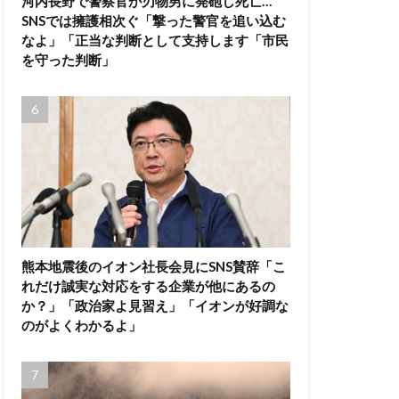
河内長野で警察官が刃物男に発砲し死亡…
SNSでは擁護相次ぐ「撃った警官を追い込む
なよ」「正当な判断として支持します「市民
を守った判断」
熊本地震後のイオン社長会見にSNS賛辞「こ
れだけ誠実な対応をする企業が他にあるの
か？」「政治家よ見習え」「イオンが好調な
のがよくわかるよ」