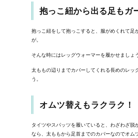
め
の
抱っこ紐から出る足もガ
レ
ッ
グ
抱っこ紐をして抱っこすると、服がめくれて足
ウ
が。
ォ
ー
マ
そんな時にはレッグウォーマーを履かせましょう
ー
太ももの辺りまでカバーしてくれる長めのレッ
6
ま
う。
と
め
オムツ替えもラクラク！
タイツやスパッツを履いていると、わざわざ脱
なら、太ももから足首までのカバーなのでオム