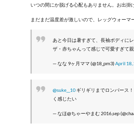
いつの間にか脱げる心配もありません。お出掛
足
も
ガ
まだまだ温度差が激しいので、レッグウォーマ
ー
ド
し
あと今日は暑すぎて、長袖ボディにレ
よ
ザ・赤ちゃんって感じで可愛すぎて親
う
4
— なな 9ヶ月ママ (@18_pm3)
April 18,
オム
ツ替
えも
ラク
@suke__10
ギリギリまでロンパース！
ラ
く感じたい
ク！
5
— なほ@ちゃーやまむ 2016,sep (@chaa
お
す
す