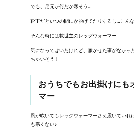
イ
でも、足元が何だか寒そう…
テ
ィ
靴下だといつの間にか脱げてたりするし…こん
な
レ
ッ
そんな時には救世主のレッグウォーマー！
グ
ウ
気になってはいたけれど、履かせた事がなかっ
ォ
ちゃいそう！
ー
マ
ー
おうちでもお出掛けにも
3
抱
マー
っ
こ
紐
か
風が吹いてもレッグウォーマーさえ履いていれ
ら
も寒くない♪
出
る