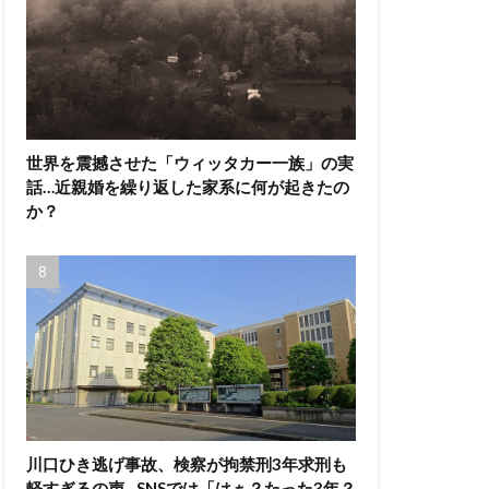
世界を震撼させた「ウィッタカー一族」の実
話…近親婚を繰り返した家系に何が起きたの
か？
川口ひき逃げ事故、検察が拘禁刑3年求刑も
軽すぎるの声…SNSでは「はぁ？たった3年？