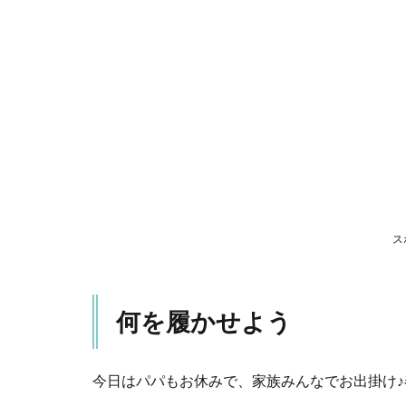
履
か
せ
よ
う
2
お
う
ち
で
も
お
ス
出
掛
け
に
何を履かせよう
も
オ
ー
ル
今日はパパもお休みで、家族みんなでお出掛け
マ