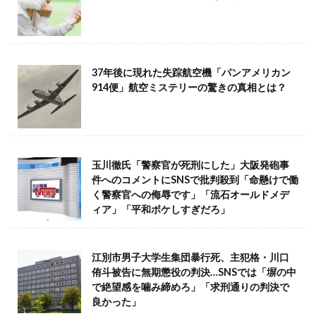
37年後に現れた失踪航空機「パンアメリカン
914便」航空ミステリーの驚きの真相とは？
玉川徹氏「警察官が死刑にした」大阪発砲事
件へのコメントにSNSで批判殺到「命懸けで働
く警察官への侮辱です」「流石オールドメデ
ィア」「平和ボケしすぎだろ」
江別市男子大学生集団暴行死、主犯格・川口
侑斗被告に無期懲役の判決…SNSでは「塀の中
で絶望感を噛み締めろ」「求刑通りの判決で
良かった」