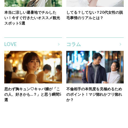
本当に涼しい避暑地でチルした
してる？してない？20代女性の脱
い！今すぐ行きたいオススメ観光
毛事情のリアルとは？
スポット5選
LOVE
コラム
思わず胸キュン♡キャバ嬢が「こ
不倫相手の本気度を見極めるため
の人、好きかも…？」と思う瞬間5
のポイント！マジ惚れかフリ惚れ
選
か？