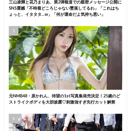
三山凌輝と花乃まりあ、第2弾報道での親密メッセージ公開に
SNS震撼「不時着どころじゃない墜落してるわ」「これはち
ょっと、イタタタ…w」「何が運命だよ気持ち悪い」
元NMB48・原かれん、待望の1st写真集発売決定！25歳のど
ストライクボディを大胆披露♡刺激強すぎ先行カット解禁