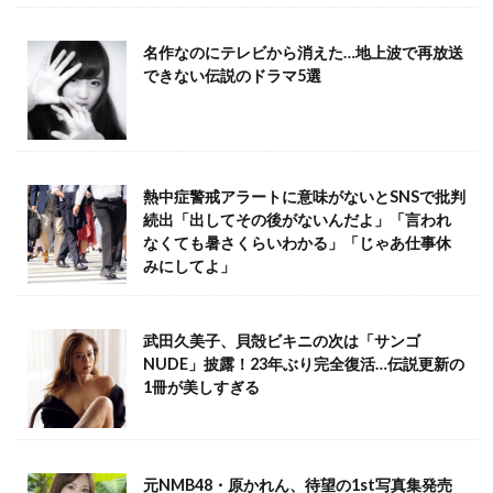
名作なのにテレビから消えた…地上波で再放送
できない伝説のドラマ5選
熱中症警戒アラートに意味がないとSNSで批判
続出「出してその後がないんだよ」「言われ
なくても暑さくらいわかる」「じゃあ仕事休
みにしてよ」
武田久美子、貝殻ビキニの次は「サンゴ
NUDE」披露！23年ぶり完全復活…伝説更新の
1冊が美しすぎる
元NMB48・原かれん、待望の1st写真集発売