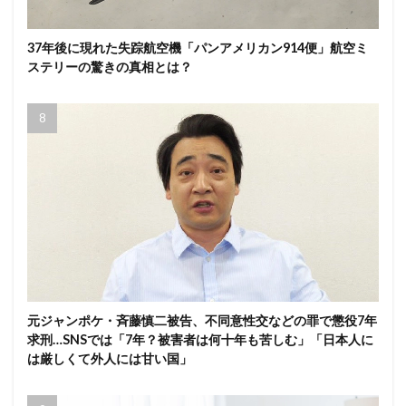
37年後に現れた失踪航空機「パンアメリカン914便」航空ミ
ステリーの驚きの真相とは？
元ジャンポケ・斉藤慎二被告、不同意性交などの罪で懲役7年
求刑…SNSでは「7年？被害者は何十年も苦しむ」「日本人に
は厳しくて外人には甘い国」