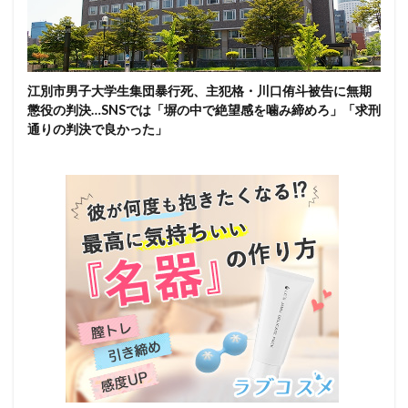
江別市男子大学生集団暴行死、主犯格・川口侑斗被告に無期
懲役の判決…SNSでは「塀の中で絶望感を噛み締めろ」「求刑
通りの判決で良かった」