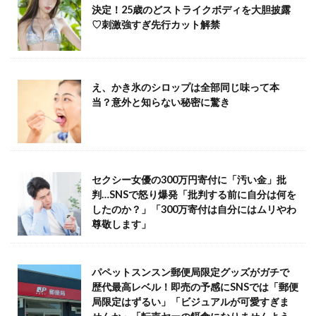
決定！25歳のどストライクボディを大胆披露
♡刺激強すぎ先行カット解禁
え、かき氷のシロップは全部同じ味って本
当？意外と知らない秘密に驚き
セクシー女優の300万円寄付に「汚い金」批
判…SNSで怒り爆発「批判する前に自分は何を
したのか？」「300万寄付は自分にはムリやわ
尊敬します」
パペットスンスン郵便局限定グッズがガチで
歴代最高レベル！即売の予感にSNSでは「郵便
局限定はずるい」「ビジュアルが可愛すぎま