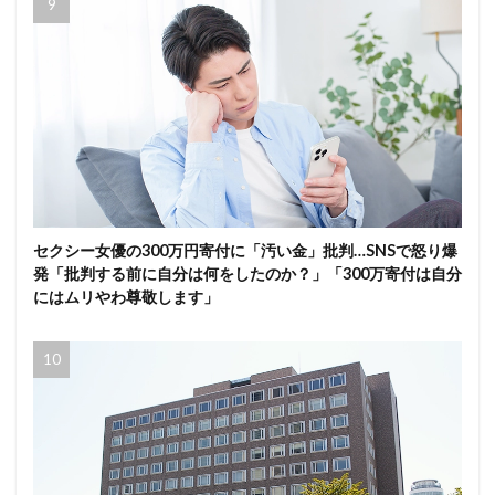
セクシー女優の300万円寄付に「汚い金」批判…SNSで怒り爆
発「批判する前に自分は何をしたのか？」「300万寄付は自分
にはムリやわ尊敬します」