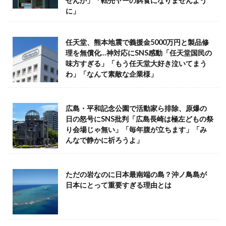
せんか」「転売ヤーの餌食になりませんよう
に」
任天堂、熊本地震で義援金5000万円と製品修
理を無償化…神対応にSNS感動「任天堂国民の
味方すぎる」「もう任天堂大好き泣いてまう
わ」「なんて素敵な企業様」
広島・平和記念公園で活動家ら排除、原爆の
日の怒号にSNS批判「広島長崎は極左どもの祭
り会場じゃ無い」「毎年腹が立ちます」「み
んなで静かに祈ろうよ」
ただの岩なのに日本最南端の島？沖ノ鳥島が
日本にとって重要すぎる理由とは