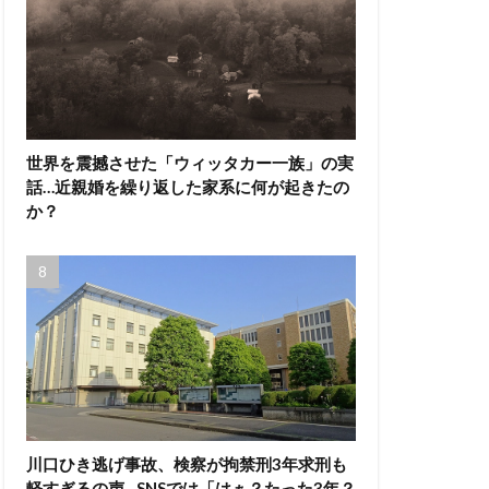
世界を震撼させた「ウィッタカー一族」の実
話…近親婚を繰り返した家系に何が起きたの
か？
川口ひき逃げ事故、検察が拘禁刑3年求刑も
軽すぎるの声…SNSでは「はぁ？たった3年？