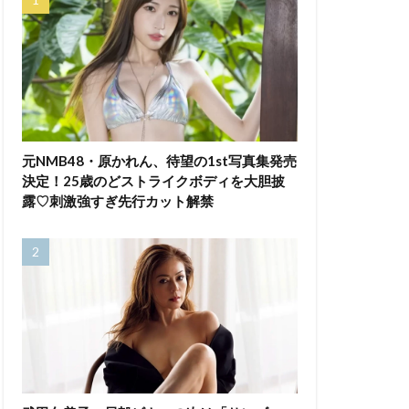
元NMB48・原かれん、待望の1st写真集発売
決定！25歳のどストライクボディを大胆披
露♡刺激強すぎ先行カット解禁