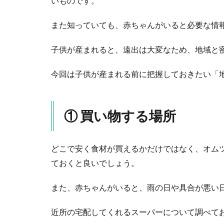
いものです。
4
また知っていても、赤ちゃんがいると必要な情
③
子
子供が産まれると、遠出は大変なため、地域と
供
と
遊
今回は子供が産まれる前に把握しておきたい「
ぶ
場
所
① 買い物する場所
5
④
も
どこで安く食材が買えるかだけではなく、オム
し
ておくと良いでしょう。
も
の
時
また、赤ちゃんがいると、雨の日や具合が悪い
の
預
近所の宅配してくれるスーパーについて調べて
け