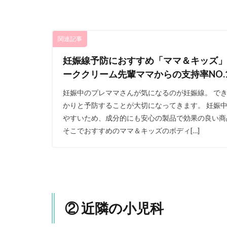
先
6
ま
関連記事
と
め
妊娠線予防におすすめ「ママ＆キッズ」
ーククリーム先輩ママからの支持率NO.
妊娠中のプレママさんが気になるのが妊娠線。 で
かりと予防することが大切になってきます。 妊娠
やすいため、成分的にも安心の製品で効果の良い商
そこでおすすめのママ＆キッズのボディ[…]
② 近隣の小児科