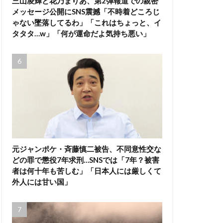
三山凌輝と花乃まりあ、第2弾報道での親密
メッセージ公開にSNS震撼「不時着どころじ
ゃない墜落してるわ」「これはちょっと、イ
タタタ…w」「何が運命だよ気持ち悪い」
元ジャンポケ・斉藤慎二被告、不同意性交な
どの罪で懲役7年求刑…SNSでは「7年？被害
者は何十年も苦しむ」「日本人には厳しくて
外人には甘い国」