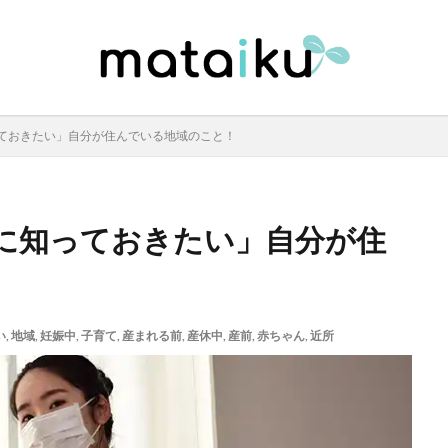
ておきたい」自分が住んでいる地域のこと！
に知っておきたい」自分が住
い
,
地域
,
妊娠中
,
子育て
,
産まれる前
,
産休中
,
産前
,
赤ちゃん
,
近所