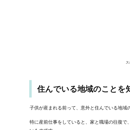
を知
ろ
う！
2
①
買
い
物
す
ス
る
場
所
3
住んでいる地域のことを
②
近
隣
子供が産まれる前って、意外と住んでいる地域
の
小
特に産前仕事をしていると、家と職場の往復で
児
科