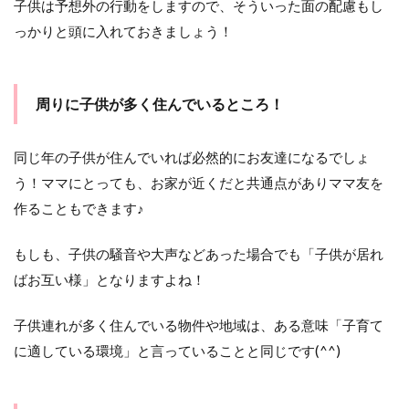
子供は予想外の行動をしますので、そういった面の配慮もし
スペ
っかりと頭に入れておきましょう！
ース
が多
い・
広い
周りに子供が多く住んでいるところ！
3.2
子供
部屋
同じ年の子供が住んでいれば必然的にお友達になるでしょ
の数
う！ママにとっても、お家が近くだと共通点がありママ友を
4
作ることもできます♪
ま
と
もしも、子供の騒音や大声などあった場合でも「子供が居れ
め
ばお互い様」となりますよね！
子供連れが多く住んでいる物件や地域は、ある意味「子育て
に適している環境」と言っていることと同じです(^^)