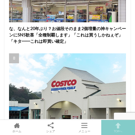
な、なんと20年ぶり？お値段そのまま2個増量の神キャンペー
ンにSNS歓喜「全種制覇します」「これは買うしかねぇぞ」
「キタ━━これは即買い確定」
え、バリ安いやん！コストコ、Apple製品が期間限定特別価格
の神セール！8月3日〜在庫なくなり次第終了
ホーム
シェア
メニュー
TOPへ