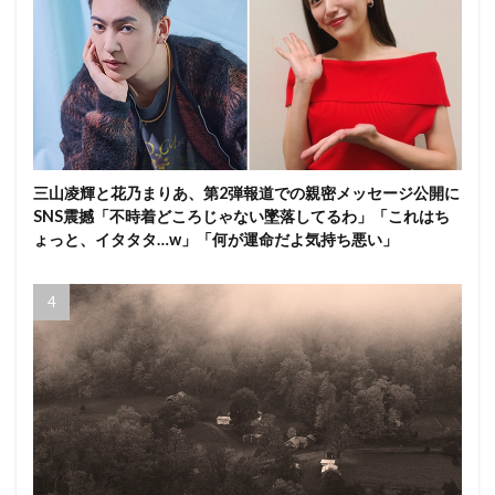
三山凌輝と花乃まりあ、第2弾報道での親密メッセージ公開に
SNS震撼「不時着どころじゃない墜落してるわ」「これはち
ょっと、イタタタ…w」「何が運命だよ気持ち悪い」