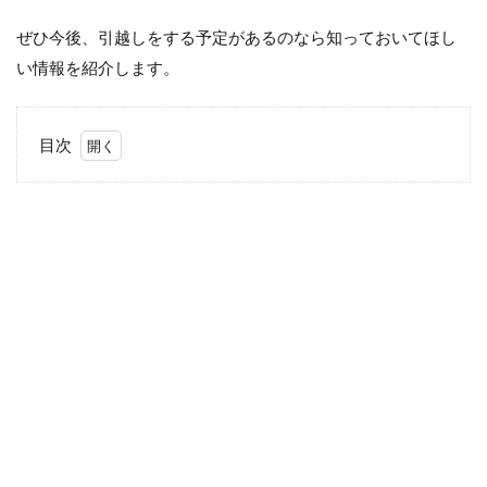
ぜひ今後、引越しをする予定があるのなら知っておいてほし
い情報を紹介します。
目次
1
住むに
あたっ
て「ポ
イン
ト」
は！？
1.1
1階に
住も
う！
1.2
周り
に子