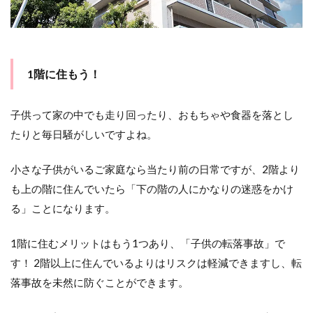
子供
部屋
に鍵
なし
1階に住もう！
2.2
オー
プン
子供って家の中でも走り回ったり、おもちゃや食器を落とし
キッ
チン
たりと毎日騒がしいですよね。
3
子供
小さな子供がいるご家庭なら当たり前の日常ですが、2階より
が成
も上の階に住んでいたら「下の階の人にかなりの迷惑をかけ
長し
た時
る」ことになります。
のこ
とを
1階に住むメリットはもう1つあり、「子供の転落事故」で
考え
よ
す！ 2階以上に住んでいるよりはリスクは軽減できますし、転
う！
落事故を未然に防ぐことができます。
3.1
収納