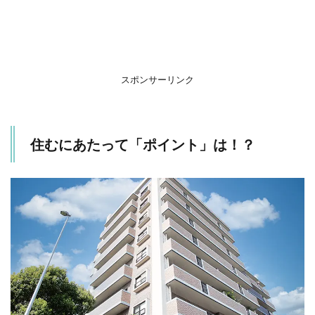
供が
多く
住ん
でい
ると
こ
スポンサーリンク
ろ！
1.3
公園
住むにあたって「ポイント」は！？
の近
くに
住も
う！
2
住居
の空
間作
りを
しよ
う！
2.1