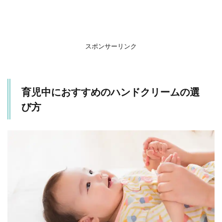
の
選
び
方
スポンサーリンク
2
お
す
す
育児中におすすめのハンドクリームの選
め
の
び方
ハ
ン
ド
ク
リ
ー
ム3
選
2.1
ママ
バタ