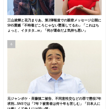
三山凌輝と花乃まりあ、第2弾報道での親密メッセージ公開に
SNS震撼「不時着どころじゃない墜落してるわ」「これはち
ょっと、イタタタ…w」「何が運命だよ気持ち悪い」
元ジャンポケ・斉藤慎二被告、不同意性交などの罪で懲役7年
求刑…SNSでは「7年？被害者は何十年も苦しむ」「日本人に
は厳しくて外人には甘い国」