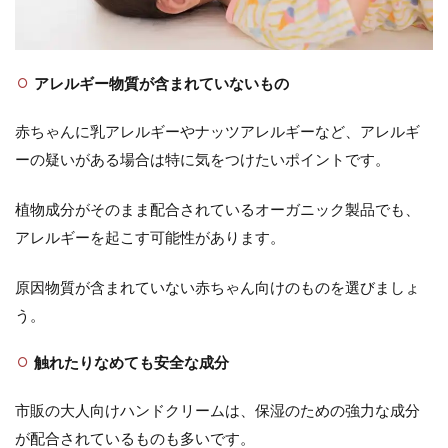
ー ハ
ンド
クリ
ーム
無香
アレルギー物質が含まれていないもの
料
2.2
赤ちゃんに乳アレルギーやナッツアレルギーなど、アレルギ
サン
ーの疑いがある場合は特に気をつけたいポイントです。
ホワ
イト
植物成分がそのまま配合されているオーガニック製品でも、
P-1
アレルギーを起こす可能性があります。
2.3
マミ
ー ハ
原因物質が含まれていない赤ちゃん向けのものを選びましょ
ンド
う。
クリ
ーム
S
触れたりなめても安全な成分
3
市販の大人向けハンドクリームは、保湿のための強力な成分
ま
と
が配合されているものも多いです。