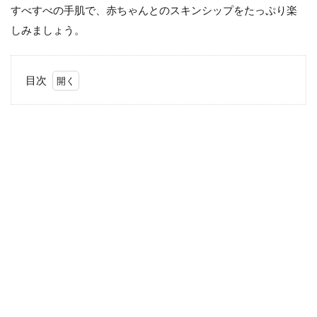
すべすべの手肌で、赤ちゃんとのスキンシップをたっぷり楽
しみましょう。
目次
1
育
児
中
に
お
す
す
め
の
ハ
ン
ド
ク
リ
ー
ム