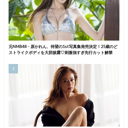
元NMB48・原かれん、待望の1st写真集発売決定！25歳のど
ストライクボディを大胆披露♡刺激強すぎ先行カット解禁