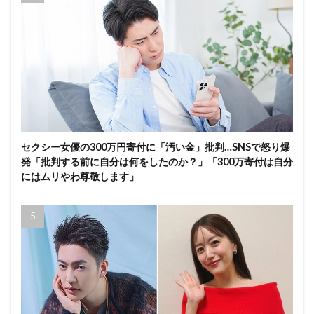
セクシー女優の300万円寄付に「汚い金」批判…SNSで怒り爆
発「批判する前に自分は何をしたのか？」「300万寄付は自分
にはムリやわ尊敬します」