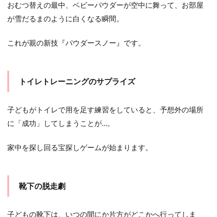
おむつ替えの最中、ベビーパウダーが空中に舞って、お部屋
っく
り！
が雪だるまのように白くなる瞬間。
子ど
もの
これが親の新技『パウダースノー』です。
スプ
リン
ト力
1.6
トイレトレーニングのサプライズ
赤ち
ゃん
の指
子どもがトイレで用を足す練習をしていると、予想外の場所
揮者
に「成功」してしまうことが…。
1.7
おも
家中を探し回る宝探しゲームが始まります。
ちゃ
より
ダン
ボー
靴下の脱走劇
ル
1.8
子どもの靴下は、いつの間にか片方がどこかへ行ってしま
面白