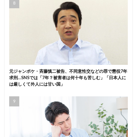
元ジャンポケ・斉藤慎二被告、不同意性交などの罪で懲役7年
求刑…SNSでは「7年？被害者は何十年も苦しむ」「日本人に
は厳しくて外人には甘い国」