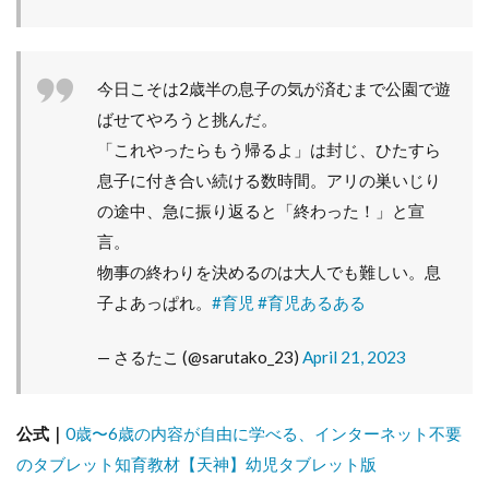
今日こそは2歳半の息子の気が済むまで公園で遊
ばせてやろうと挑んだ。
「これやったらもう帰るよ」は封じ、ひたすら
息子に付き合い続ける数時間。アリの巣いじり
の途中、急に振り返ると「終わった！」と宣
言。
物事の終わりを決めるのは大人でも難しい。息
子よあっぱれ。
#育児
#育児あるある
— さるたこ (@sarutako_23)
April 21, 2023
公式｜
0歳〜6歳の内容が自由に学べる、インターネット不要
のタブレット知育教材【天神】幼児タブレット版