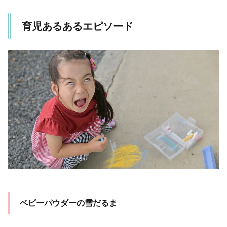
レー
ニン
育児あるあるエピソード
グの
サプ
ライ
ズ
1.3
靴下
の脱
走劇
1.4
ギャ
ル語
マス
ター
1.5
オリ
ンピ
ベビーパウダーの雪だるま
ック
選手
もび