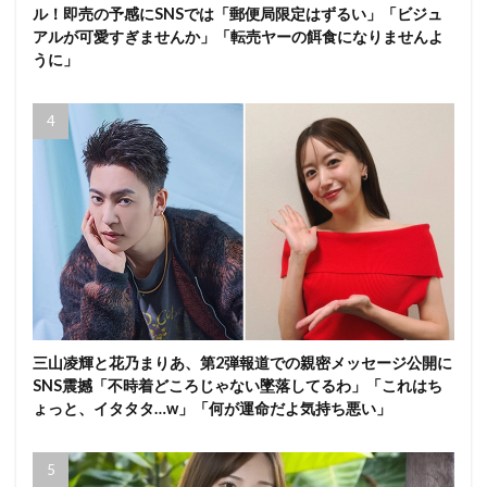
ル！即売の予感にSNSでは「郵便局限定はずるい」「ビジュ
アルが可愛すぎませんか」「転売ヤーの餌食になりませんよ
うに」
三山凌輝と花乃まりあ、第2弾報道での親密メッセージ公開に
SNS震撼「不時着どころじゃない墜落してるわ」「これはち
ょっと、イタタタ…w」「何が運命だよ気持ち悪い」