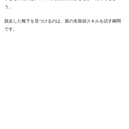
おか
う。
しな
ファ
脱走した靴下を見つけるのは、親の名探偵スキルを試す瞬間
ッシ
ョン
です。
ショ
ー
1.9
食べ
物ア
ート
1.10
タイム
トラベ
ルを楽
しむ親
2
ま
と
め