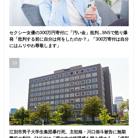
セクシー女優の300万円寄付に「汚い金」批判…SNSで怒り爆
発「批判する前に自分は何をしたのか？」「300万寄付は自分
にはムリやわ尊敬します」
江別市男子大学生集団暴行死、主犯格・川口侑斗被告に無期