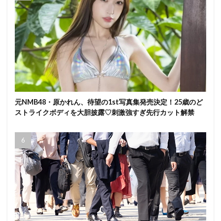
元NMB48・原かれん、待望の1st写真集発売決定！25歳のど
ストライクボディを大胆披露♡刺激強すぎ先行カット解禁