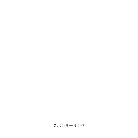
1
育
児
あ
る
あ
る
エ
ピ
ソ
ー
ド
1.1
ベビ
ーパ
ウダ
ーの
雪だ
るま
1.2
スポンサーリンク
トイ
レト