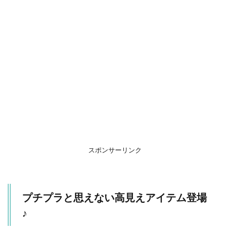
思
え
な
い
高
見
え
ア
イ
テ
ム
登
場♪
1.1
ター
スポンサーリンク
タン
チェ
ック
ナロ
プチプラと思えない高見えアイテム登場
ーミ
ディ
♪
スカ
ート