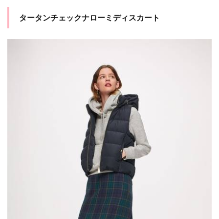
2
タータンチェックナローミディスカート
Tシ
ャツ
合わ
せが
この
時期
おす
す
め！
3
一
点
投
入
で
コ
ー
デ
が
グ
ッ