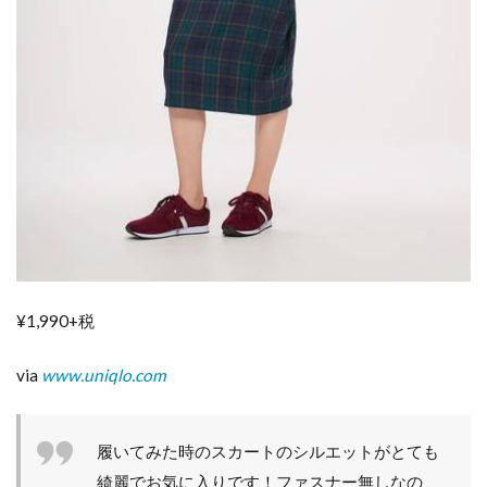
と
秋
っ
ぽ
く
オ
シ
ャ
レ
に
チ
ェ
ン
ジ♪
¥1,990+税
4
ウエ
スト
via
www.uniqlo.com
ゴム
なの
にキ
履いてみた時のスカートのシルエットがとても
チン
と見
綺麗でお気に入りです！ファスナー無しなの