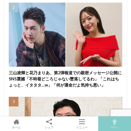
三山凌輝と花乃まりあ、第2弾報道での親密メッセージ公開に
SNS震撼「不時着どころじゃない墜落してるわ」「これはち
ょっと、イタタタ…w」「何が運命だよ気持ち悪い」
ホーム
シェア
メニュー
TOPへ