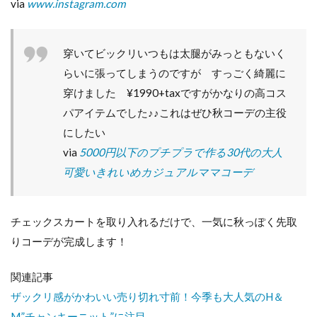
via
www.instagram.com
穿いてビックリいつもは太腿がみっともないく
らいに張ってしまうのですが すっごく綺麗に
穿けました ¥1990+taxですがかなりの高コス
パアイテムでした♪♪これはぜひ秋コーデの主役
にしたい
via
5000円以下のプチプラで作る30代の大人
可愛いきれいめカジュアルママコーデ
チェックスカートを取り入れるだけで、一気に秋っぽく先取
りコーデが完成します！
関連記事
ザックリ感がかわいい売り切れ寸前！今季も大人気のH＆
M”チャンキーニット”に注目