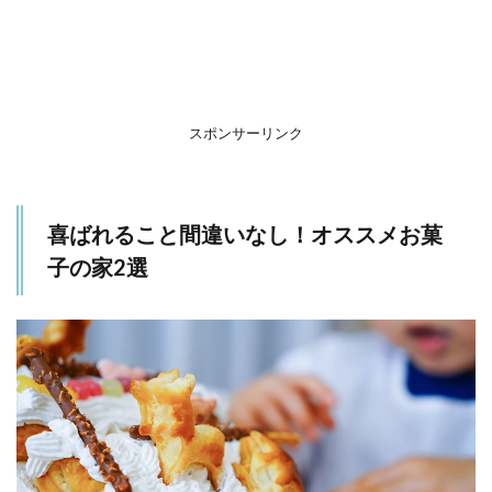
無印
良品
自分
でつ
くる
組み
立て
スポンサーリンク
る ヘ
クセ
ンハ
ウス
喜ばれること間違いなし！オススメお菓
1.2
子の家2選
カル
ディ
ニー
オー
ケッ
シュ
ジン
ジャ
ーブ
レッ
ドハ