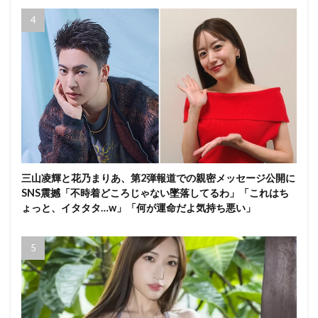
三山凌輝と花乃まりあ、第2弾報道での親密メッセージ公開に
SNS震撼「不時着どころじゃない墜落してるわ」「これはち
ょっと、イタタタ…w」「何が運命だよ気持ち悪い」