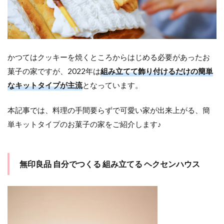
ウス
2
ま
と
め
かつてはクッキーを焼くところからはじめる必要があったお
菓子の家ですが、2022年は
組み立てて飾り付けるだけの簡単
なキットタイプが主流
となっています。
本記事では、料理の手間要らずで可愛い家が出来上がる、簡
単キットタイプのお菓子の家をご紹介します♪
無印良品 自分でつくる 組み立てる ヘクセンハウス