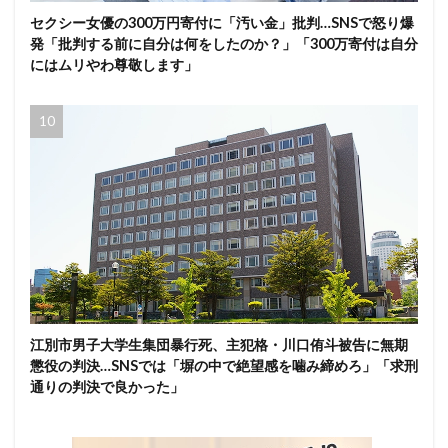
セクシー女優の300万円寄付に「汚い金」批判…SNSで怒り爆
発「批判する前に自分は何をしたのか？」「300万寄付は自分
にはムリやわ尊敬します」
江別市男子大学生集団暴行死、主犯格・川口侑斗被告に無期
懲役の判決…SNSでは「塀の中で絶望感を噛み締めろ」「求刑
通りの判決で良かった」