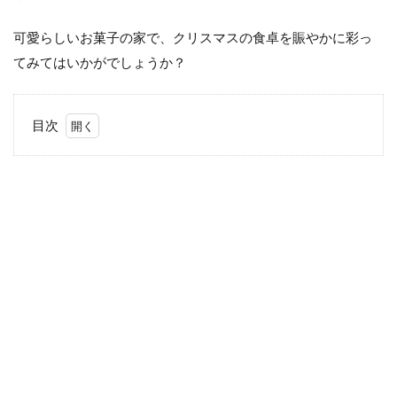
可愛らしいお菓子の家で、クリスマスの食卓を賑やかに彩っ
てみてはいかがでしょうか？
目次
1
喜ば
れる
こと
間違
いな
し！
オス
スメ
お菓
子の
家2
選
1.1