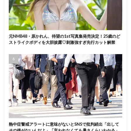
元NMB48・原かれん、待望の1st写真集発売決定！25歳のど
ストライクボディを大胆披露♡刺激強すぎ先行カット解禁
熱中症警戒アラートに意味がないとSNSで批判続出「出して
その後がないんだよ」「言われなくても暑さくらいわかる」