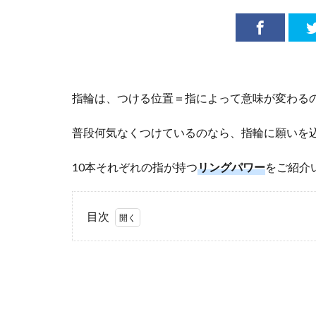
指輪は、つける位置＝指によって意味が変わる
普段何気なくつけているのなら、指輪に願いを
10本それぞれの指が持つ
リングパワー
をご紹介
目次
1
指
輪
を
つ
け