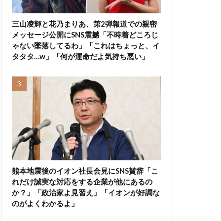
三山凌輝と花乃まりあ、第2弾報道での親密
メッセージ公開にSNS震撼「不時着どころじ
ゃない墜落してるわ」「これはちょっと、イ
タタタ…w」「何が運命だよ気持ち悪い」
熊本地震後のイオン社長会見にSNS賛辞「こ
れだけ誠実な対応をする企業が他にあるの
か？」「政治家よ見習え」「イオンが好調な
のがよくわかるよ」