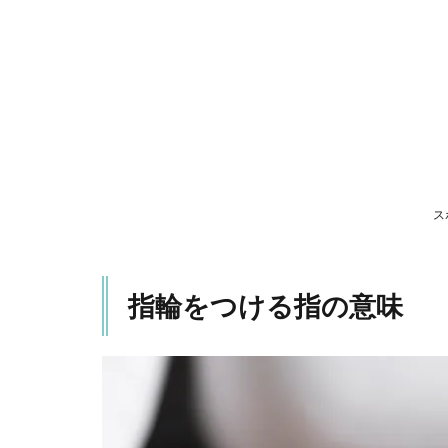
る
指
の
意
味
1.1
親
指：
サム
ス
リン
グ
1.2
指輪をつける指の意味
人差
し
指：
イン
デッ
クス
リン
グ