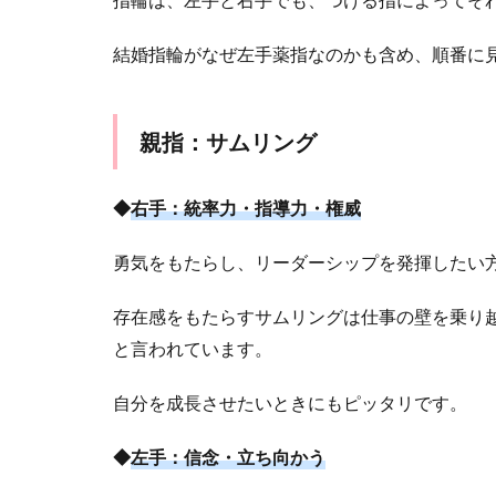
指：
ピン
結婚指輪がなぜ左手薬指なのかも含め、順番に
キー
リン
グ
親指：サムリング
2
ま
と
◆
右手：統率力・指導力・権威
め
勇気をもたらし、リーダーシップを発揮したい
存在感をもたらすサムリングは仕事の壁を乗り
と言われています。
自分を成長させたいときにもピッタリです。
◆
左手：信念・立ち向かう