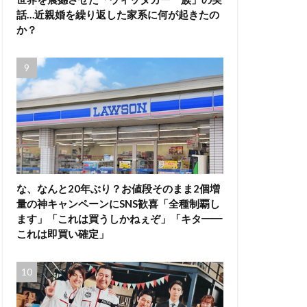
話…近親婚を繰り返した家系に何が起きたの
か？
な、なんと20年ぶり？お値段そのまま2個増
量の神キャンペーンにSNS歓喜「全種制覇し
ます」「これは買うしかねぇぞ」「キタ━━
これは即買い確定」