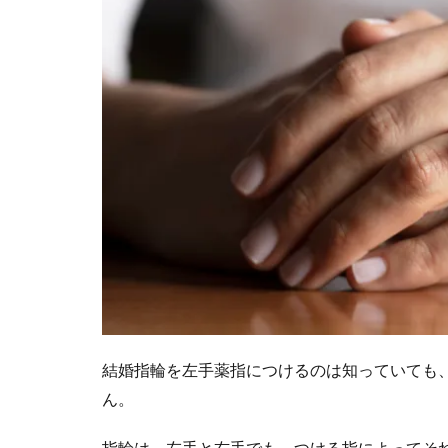
1.3
中
指：
ミド
ルフ
ィン
ガー
リン
グ
1.4
薬
指：
アニ
バー
サリ
ーリ
結婚指輪を左手薬指につけるのは知っていても
ング
ん。
1.5
小
指輪は、左手と右手でも、つける指によってそ