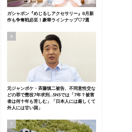
ガシャポン『めじるしアクセサリー』8月新
作も争奪戦必至！豪華ラインナップ♡7選
元ジャンポケ・斉藤慎二被告、不同意性交な
どの罪で懲役7年求刑…SNSでは「7年？被害
者は何十年も苦しむ」「日本人には厳しくて
外人には甘い国」