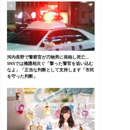
河内長野で警察官が刃物男に発砲し死亡…
SNSでは擁護相次ぐ「撃った警官を追い込む
なよ」「正当な判断として支持します「市民
を守った判断」