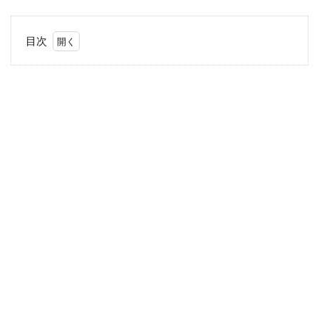
目次
1
オ
ナ
ラ
が
止
ま
ら
な
い
影
響
1.1
食事
の内
容は
オナ
ラの
量に