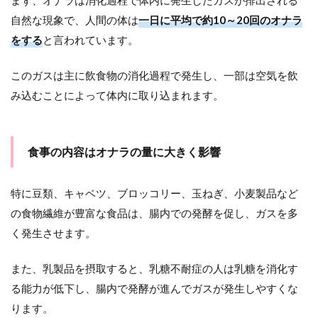
まず、オナラは消化過程で体内に発生したガスが排出される
ーラ
自然な現象で、人間の体は
一日に平均で約10～20回のオナラ
の乱
をする
と言われています。
れも
オナ
ラや
このガスは主に飲食物の消化過程で発生し、一部は空気を飲
お腹
の張
み込むことによって体内に取り込まれます。
りの
原因
2
食事の内容はオナラの量に大きく影響
ま
と
め
特に豆類、キャベツ、ブロッコリー、玉ねぎ、小麦製品など
の食物繊維が豊富な食品は、腸内での発酵を促し、ガスを多
く発生させます。
また、乳製品を摂取すると、乳糖不耐症の人は乳糖を消化す
る能力が低下し、腸内で発酵が進んでガスが発生しやすくな
ります。