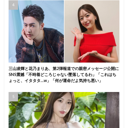
三山凌輝と花乃まりあ、第2弾報道での親密メッセージ公開に
SNS震撼「不時着どころじゃない墜落してるわ」「これはち
ょっと、イタタタ…w」「何が運命だよ気持ち悪い」