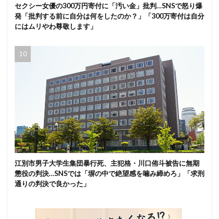
セクシー女優の300万円寄付に「汚い金」批判…SNSで怒り爆
発「批判する前に自分は何をしたのか？」「300万寄付は自分
にはムリやわ尊敬します」
江別市男子大学生集団暴行死、主犯格・川口侑斗被告に無期
懲役の判決…SNSでは「塀の中で絶望感を噛み締めろ」「求刑
通りの判決で良かった」