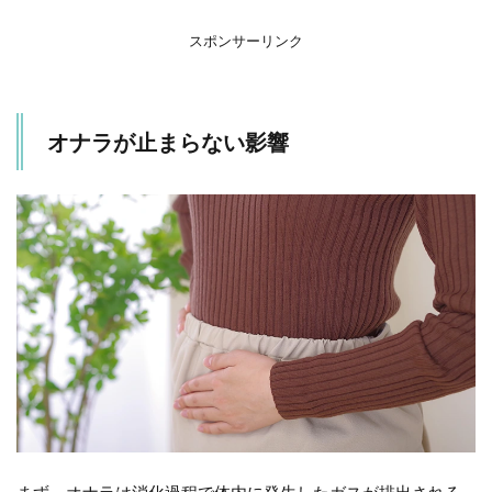
大き
く影
スポンサーリンク
響
1.2
飲み
オナラが止まらない影響
物も
オナ
ラの
量に
影響
1.3
生活
習慣
もオ
ナラ
の量
に影
響
1.4
腸内
フロ