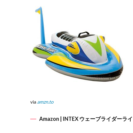
4
大
好
き
キ
ャ
ラ
も
の
5
大き
なカ
エル
につ
かま
via
amzn.to
っ
て！
Amazon | INTEX ウェーブライダー
6
水鳥