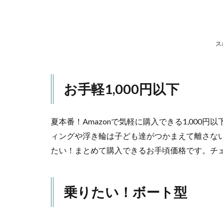
ト型
3
足
入
ス
り
タ
イ
お手軽1,000円以下
プ
で
安
心
夏本番！Amazonで気軽に購入できる1,000
3.1
ィングや浮き輪は子ども達がつかまえて離さな
▼小
たい！まとめて購入できるお手頃価格です。チ
さな
お子
さん
乗りたい！ボート型
と一
緒に
泳げ
る