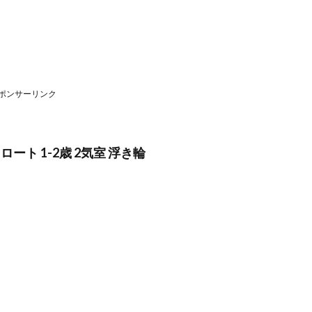
ポンサーリンク
 フロート 1-2歳 2気室 浮き輪
。