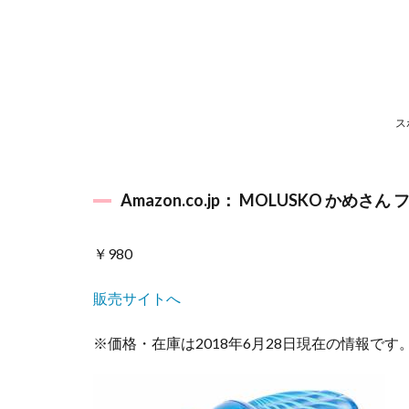
ウ
ォ
ー
タ
ー
バ
ス
ズ
ー
カ
Amazon.co.jp： MOLUSKO かめさん
9
ラッ
シュ
￥980
ガー
ド
販売サイトへ
1,000
円以
下発
※価格・在庫は2018年6月28日現在の情報です
見！
10