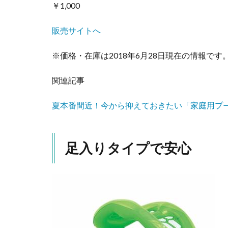
￥1,000
系も
人
気！
販売サイトへ
6.1
※価格・在庫は2018年6月28日現在の情報です
▼な
んと
２個
関連記事
セッ
ト！
夏本番間近！今から抑えておきたい「家庭用プ
6.2
▼同
じシ
足入りタイプで安心
リー
ズの
サメ
の個
セッ
トも
販売
中