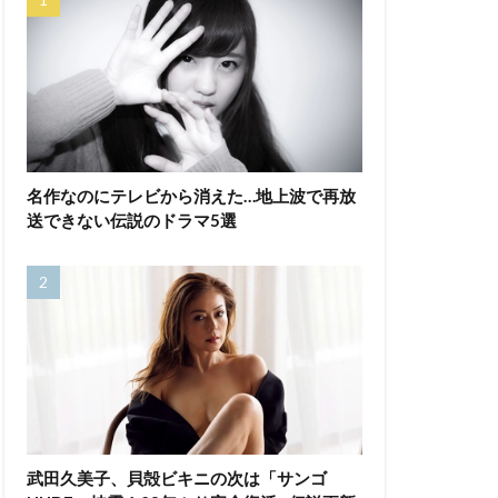
名作なのにテレビから消えた…地上波で再放
送できない伝説のドラマ5選
武田久美子、貝殻ビキニの次は「サンゴ