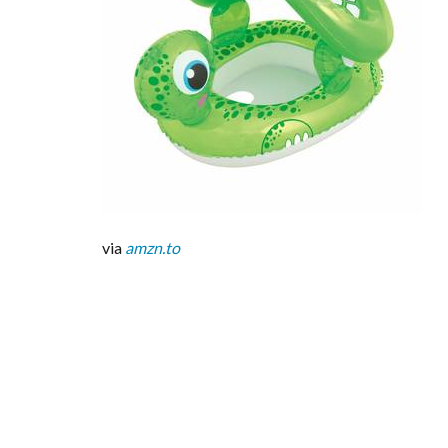
7
室内
でも
使え
る素
敵カ
ラ
ー。
サイ
ズは
70cm
via
amzn.to
超！
8
プ
ー
ル
と
言
え
ば