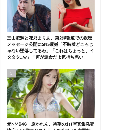
三山凌輝と花乃まりあ、第2弾報道での親密
メッセージ公開にSNS震撼「不時着どころじ
ゃない墜落してるわ」「これはちょっと、イ
タタタ…w」「何が運命だよ気持ち悪い」
元NMB48・原かれん、待望の1st写真集発売