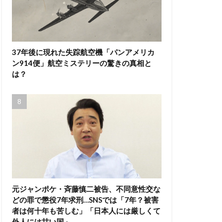
37年後に現れた失踪航空機「パンアメリカ
ン914便」航空ミステリーの驚きの真相と
は？
元ジャンポケ・斉藤慎二被告、不同意性交な
どの罪で懲役7年求刑…SNSでは「7年？被害
者は何十年も苦しむ」「日本人には厳しくて
外人には甘い国」