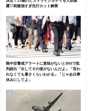
決定！25歳のどストライクボディを大胆披
露♡刺激強すぎ先行カット解禁
熱中症警戒アラートに意味がないとSNSで批
判続出「出してその後がないんだよ」「言わ
れなくても暑さくらいわかる」「じゃあ仕事
休みにしてよ」