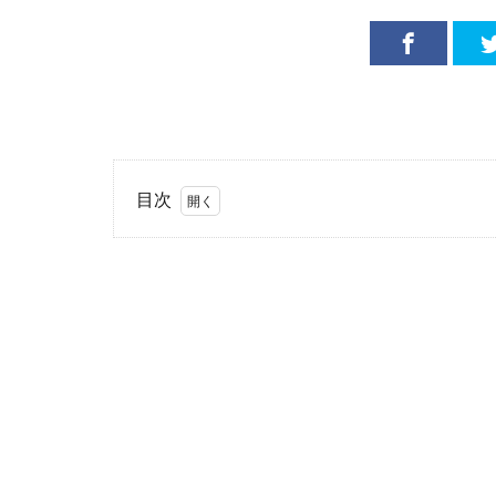
目次
1
お手
軽
1,000
円以
下
2
乗り
た
い！
ボー