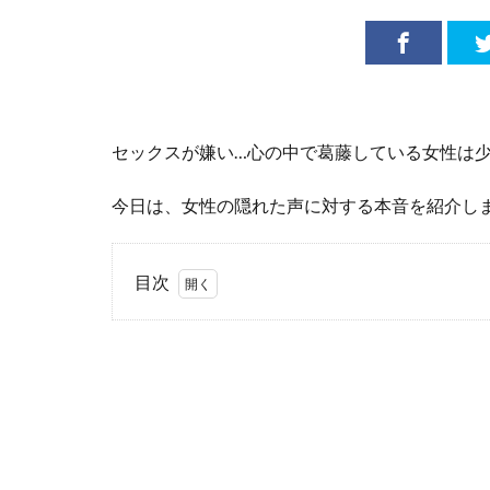
セックスが嫌い…心の中で葛藤している女性は
今日は、女性の隠れた声に対する本音を紹介し
目次
1
セ
ッ
ク
ス
を
嫌
う