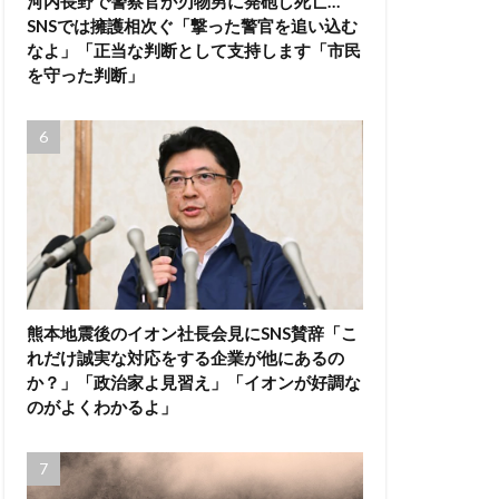
河内長野で警察官が刃物男に発砲し死亡…
SNSでは擁護相次ぐ「撃った警官を追い込む
なよ」「正当な判断として支持します「市民
を守った判断」
熊本地震後のイオン社長会見にSNS賛辞「こ
れだけ誠実な対応をする企業が他にあるの
か？」「政治家よ見習え」「イオンが好調な
のがよくわかるよ」