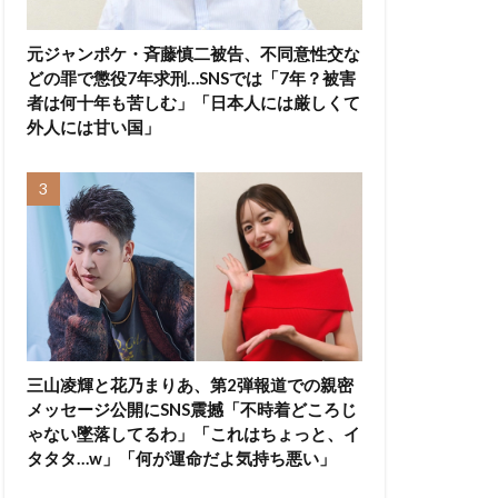
元ジャンポケ・斉藤慎二被告、不同意性交な
どの罪で懲役7年求刑…SNSでは「7年？被害
者は何十年も苦しむ」「日本人には厳しくて
外人には甘い国」
三山凌輝と花乃まりあ、第2弾報道での親密
メッセージ公開にSNS震撼「不時着どころじ
ゃない墜落してるわ」「これはちょっと、イ
タタタ…w」「何が運命だよ気持ち悪い」