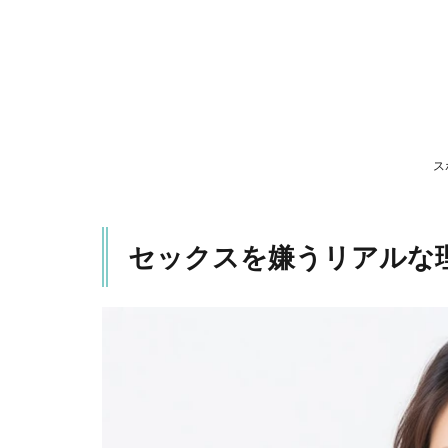
リ
ア
ル
な
理
由
1.1
ス
心と
体の
ギャ
ップ
セックスを嫌うリアルな
1.2
気持
ちよ
くな
い、
痛い
1.3
性欲