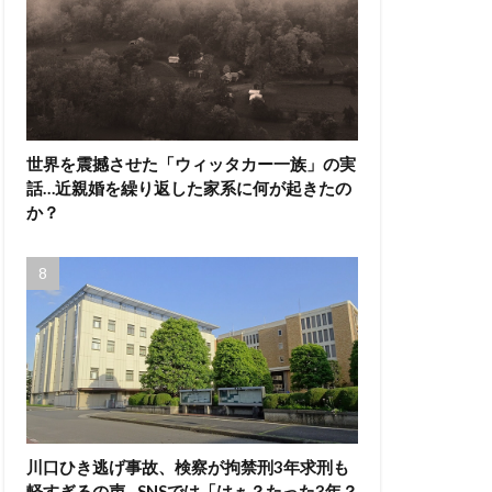
世界を震撼させた「ウィッタカー一族」の実
話…近親婚を繰り返した家系に何が起きたの
か？
川口ひき逃げ事故、検察が拘禁刑3年求刑も
軽すぎるの声…SNSでは「はぁ？たった3年？