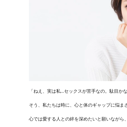
の差
1.4
情緒
的な
満足
の欠
如
1.5
性の
価値
観の
多様
性
「ねえ、実は私…セックスが苦手なの。駄目か
2
ま
そう、私たちは時に、心と体のギャップに悩ま
と
め
心では愛する人との絆を深めたいと願いながら